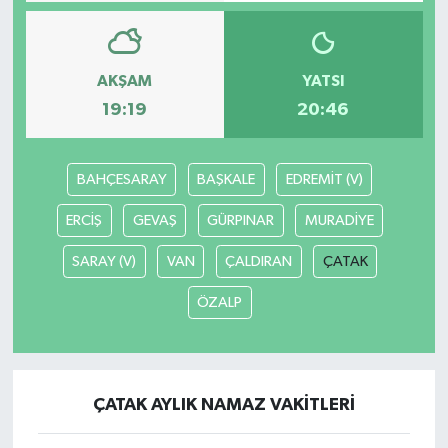
AKŞAM
YATSI
19:19
20:46
BAHÇESARAY
BAŞKALE
EDREMİT (V)
ERCİŞ
GEVAŞ
GÜRPINAR
MURADİYE
SARAY (V)
VAN
ÇALDIRAN
ÇATAK
ÖZALP
ÇATAK AYLIK NAMAZ VAKITLERI