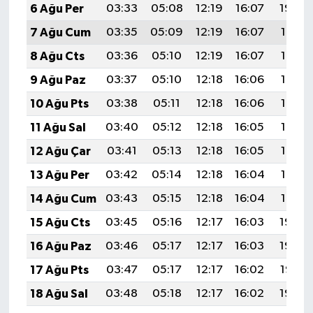
6 Ağu Per
03:33
05:08
12:19
16:07
19:20
7 Ağu Cum
03:35
05:09
12:19
16:07
19:19
8 Ağu Cts
03:36
05:10
12:19
16:07
19:18
9 Ağu Paz
03:37
05:10
12:18
16:06
19:16
10 Ağu Pts
03:38
05:11
12:18
16:06
19:15
11 Ağu Sal
03:40
05:12
12:18
16:05
19:14
12 Ağu Çar
03:41
05:13
12:18
16:05
19:13
13 Ağu Per
03:42
05:14
12:18
16:04
19:12
14 Ağu Cum
03:43
05:15
12:18
16:04
19:10
15 Ağu Cts
03:45
05:16
12:17
16:03
19:09
16 Ağu Paz
03:46
05:17
12:17
16:03
19:08
17 Ağu Pts
03:47
05:17
12:17
16:02
19:07
18 Ağu Sal
03:48
05:18
12:17
16:02
19:05