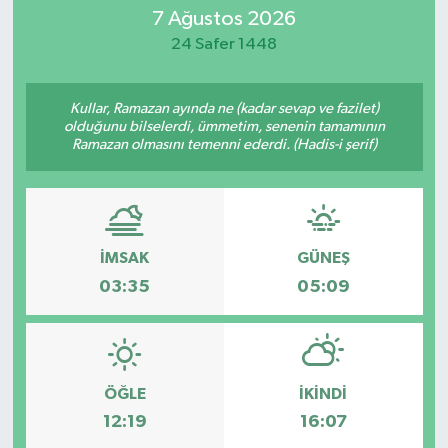
7 Ağustos 2026
24 Safer 1448
Kullar, Ramazan ayında ne (kadar sevap ve fazilet)
olduğunu bilselerdi, ümmetim, senenin tamamının
Ramazan olmasını temenni ederdi. (Hadis-i şerif)
İMSAK
GÜNEŞ
03:35
05:09
ÖĞLE
İKINDI
12:19
16:07