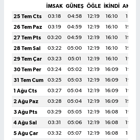
İMSAK
GÜNEŞ
ÖĞLE
İKINDI
AKŞA
25 Tem Cts
03:18
04:58
12:19
16:10
19:31
26 Tem Paz
03:19
04:59
12:19
16:10
19:30
27 Tem Pts
03:20
04:59
12:19
16:10
19:29
28 Tem Sal
03:22
05:00
12:19
16:10
19:29
29 Tem Çar
03:23
05:01
12:19
16:10
19:28
30 Tem Per
03:24
05:02
12:19
16:09
19:27
31 Tem Cum
03:25
05:03
12:19
16:09
19:26
1 Ağu Cts
03:27
05:04
12:19
16:09
19:25
2 Ağu Paz
03:28
05:04
12:19
16:09
19:24
3 Ağu Pts
03:29
05:05
12:19
16:08
19:23
4 Ağu Sal
03:31
05:06
12:19
16:08
19:22
5 Ağu Çar
03:32
05:07
12:19
16:08
19:21