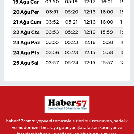
19 Ağu Çar
03:50
05:19
12:17
16:01
19:04
20 Ağu Per
03:51
05:20
12:16
16:00
19:03
21 Ağu Cum
03:52
05:21
12:16
16:00
19:01
22 Ağu Cts
03:53
05:22
12:16
15:59
19:00
23 Ağu Paz
03:55
05:23
12:16
15:58
18:59
24 Ağu Pts
03:56
05:23
12:15
15:58
18:57
25 Ağu Sal
03:57
05:24
12:15
15:57
18:56
haber57comtr, yepyeni temasıyla sizleri buluştururken, sadelik
ve modernizmi bir araya getiriyor. Şatafattan kaçınıyor ve