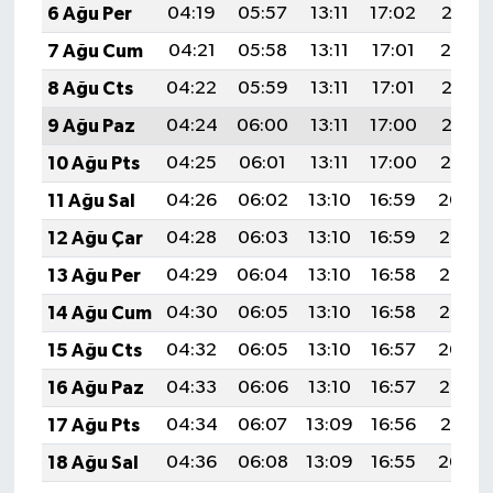
6 Ağu Per
04:19
05:57
13:11
17:02
20:15
7 Ağu Cum
04:21
05:58
13:11
17:01
20:14
8 Ağu Cts
04:22
05:59
13:11
17:01
20:13
9 Ağu Paz
04:24
06:00
13:11
17:00
20:12
10 Ağu Pts
04:25
06:01
13:11
17:00
20:10
11 Ağu Sal
04:26
06:02
13:10
16:59
20:09
12 Ağu Çar
04:28
06:03
13:10
16:59
20:08
13 Ağu Per
04:29
06:04
13:10
16:58
20:07
14 Ağu Cum
04:30
06:05
13:10
16:58
20:05
15 Ağu Cts
04:32
06:05
13:10
16:57
20:04
16 Ağu Paz
04:33
06:06
13:10
16:57
20:03
17 Ağu Pts
04:34
06:07
13:09
16:56
20:01
18 Ağu Sal
04:36
06:08
13:09
16:55
20:00