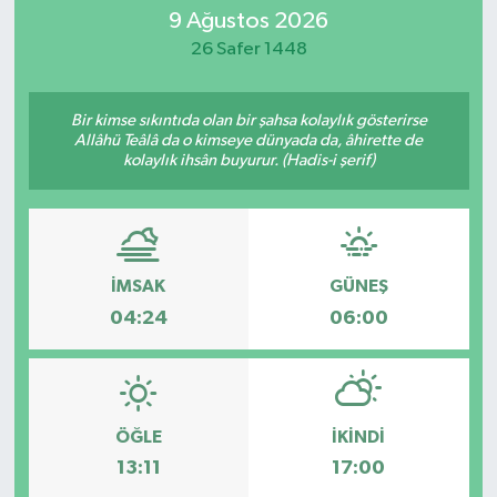
9 Ağustos 2026
26 Safer 1448
Bir kimse sıkıntıda olan bir şahsa kolaylık gösterirse
Allâhü Teâlâ da o kimseye dünyada da, âhirette de
kolaylık ihsân buyurur. (Hadis-i şerif)
İMSAK
GÜNEŞ
04:24
06:00
ÖĞLE
İKINDI
13:11
17:00