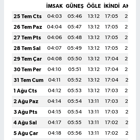
İMSAK
GÜNEŞ
ÖĞLE
İKINDI
AKŞA
25 Tem Cts
04:03
05:46
13:12
17:05
20:27
26 Tem Paz
04:04
05:47
13:12
17:05
20:26
27 Tem Pts
04:06
05:48
13:12
17:05
20:25
28 Tem Sal
04:07
05:49
13:12
17:05
20:24
29 Tem Çar
04:08
05:50
13:12
17:04
20:23
30 Tem Per
04:10
05:51
13:12
17:04
20:22
31 Tem Cum
04:11
05:52
13:12
17:04
20:21
1 Ağu Cts
04:12
05:53
13:12
17:03
20:20
2 Ağu Paz
04:14
05:54
13:11
17:03
20:19
3 Ağu Pts
04:15
05:54
13:11
17:03
20:18
4 Ağu Sal
04:17
05:55
13:11
17:02
20:17
5 Ağu Çar
04:18
05:56
13:11
17:02
20:16