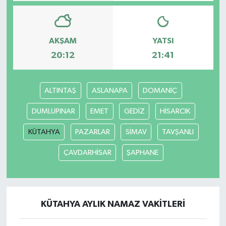
AKŞAM
YATSI
20:12
21:41
ALTINTAŞ
ASLANAPA
DOMANİÇ
DUMLUPINAR
EMET
GEDİZ
HİSARCIK
KÜTAHYA
PAZARLAR
SİMAV
TAVŞANLI
ÇAVDARHİSAR
ŞAPHANE
KÜTAHYA AYLIK NAMAZ VAKITLERI