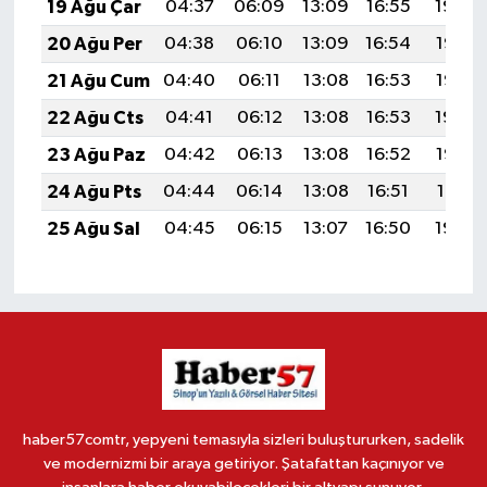
19 Ağu Çar
04:37
06:09
13:09
16:55
19:59
20 Ağu Per
04:38
06:10
13:09
16:54
19:57
21 Ağu Cum
04:40
06:11
13:08
16:53
19:56
22 Ağu Cts
04:41
06:12
13:08
16:53
19:54
23 Ağu Paz
04:42
06:13
13:08
16:52
19:53
24 Ağu Pts
04:44
06:14
13:08
16:51
19:51
25 Ağu Sal
04:45
06:15
13:07
16:50
19:50
haber57comtr, yepyeni temasıyla sizleri buluştururken, sadelik
ve modernizmi bir araya getiriyor. Şatafattan kaçınıyor ve