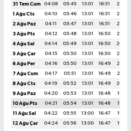
31 Tem Cum
04:08
05:45
13:01
16:51
20:08
1 Ağu Cts
04:10
05:46
13:01
16:51
20:07
2 Ağu Paz
04:11
05:47
13:01
16:51
20:06
3 Ağu Pts
04:12
05:48
13:01
16:50
20:05
4 Ağu Sal
04:14
05:49
13:01
16:50
20:04
5 Ağu Çar
04:15
05:50
13:01
16:50
20:03
6 Ağu Per
04:16
05:50
13:01
16:49
20:02
7 Ağu Cum
04:17
05:51
13:01
16:49
20:01
8 Ağu Cts
04:19
05:52
13:01
16:49
20:00
9 Ağu Paz
04:20
05:53
13:01
16:48
19:58
10 Ağu Pts
04:21
05:54
13:01
16:48
19:57
11 Ağu Sal
04:22
05:55
13:00
16:47
19:56
12 Ağu Çar
04:24
05:56
13:00
16:47
19:55