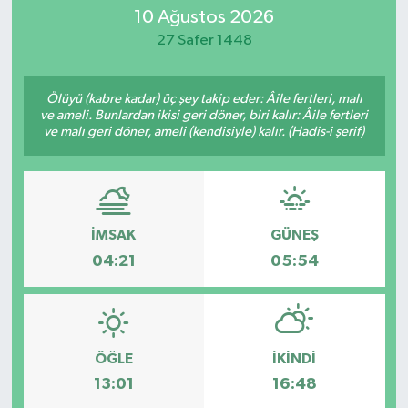
10 Ağustos 2026
27 Safer 1448
Ölüyü (kabre kadar) üç şey takip eder: Âile fertleri, malı
ve ameli. Bunlardan ikisi geri döner, biri kalır: Âile fertleri
ve malı geri döner, ameli (kendisiyle) kalır. (Hadis-i şerif)
İMSAK
GÜNEŞ
04:21
05:54
ÖĞLE
İKINDI
13:01
16:48