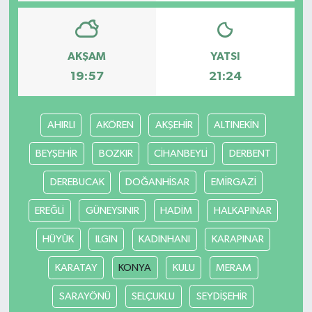
AKŞAM
YATSI
19:57
21:24
AHIRLI
AKÖREN
AKŞEHİR
ALTINEKİN
BEYŞEHİR
BOZKIR
CİHANBEYLİ
DERBENT
DEREBUCAK
DOĞANHİSAR
EMİRGAZİ
EREĞLİ
GÜNEYSINIR
HADİM
HALKAPINAR
HÜYÜK
ILGIN
KADINHANI
KARAPINAR
KARATAY
KONYA
KULU
MERAM
SARAYÖNÜ
SELÇUKLU
SEYDİŞEHİR