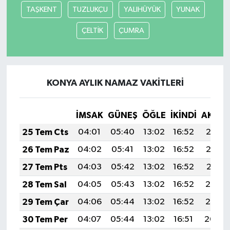
TAŞKENT
TUZLUKÇU
YALIHÜYÜK
YUNAK
ÇELTİK
ÇUMRA
KONYA AYLIK NAMAZ VAKITLERI
İMSAK
GÜNEŞ
ÖĞLE
İKINDI
AKŞA
25 Tem Cts
04:01
05:40
13:02
16:52
20:13
26 Tem Paz
04:02
05:41
13:02
16:52
20:12
27 Tem Pts
04:03
05:42
13:02
16:52
20:11
28 Tem Sal
04:05
05:43
13:02
16:52
20:10
29 Tem Çar
04:06
05:44
13:02
16:52
20:10
30 Tem Per
04:07
05:44
13:02
16:51
20:09