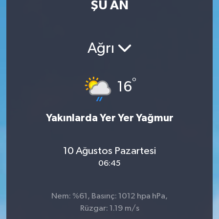
ŞU AN
Ağrı
°
16
Yakınlarda Yer Yer Yağmur
10 Ağustos Pazartesi
06:45
Nem: %61, Basınç: 1012 hpa hPa,
Rüzgar: 1.19 m/s