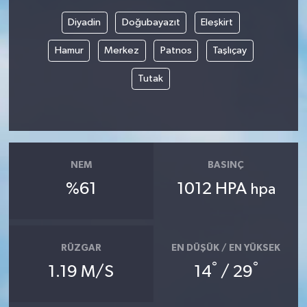
Diyadin
Doğubayazıt
Eleşkirt
Hamur
Merkez
Patnos
Taşlıçay
Tutak
NEM
BASINÇ
%61
1012 HPA
hpa
RÜZGAR
EN DÜŞÜK / EN YÜKSEK
°
°
1.19 M/S
14
/ 29