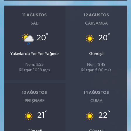
11 AĞUSTOS
12 AĞUSTOS
SALI
ÇARŞAMBA
°
°
20
20
Yakınlarda Yer Yer Yağmur
Güneşli
Nem: %53
Nem: %49
Rüzgar: 10.19 m/s
Rüzgar: 5.00 m/s
13 AĞUSTOS
14 AĞUSTOS
PERŞEMBE
CUMA
°
°
21
22