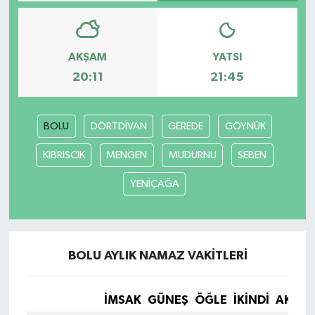
AKŞAM
YATSI
20:11
21:45
BOLU
DÖRTDİVAN
GEREDE
GÖYNÜK
KIBRISCIK
MENGEN
MUDURNU
SEBEN
YENİÇAĞA
BOLU AYLIK NAMAZ VAKITLERI
İMSAK
GÜNEŞ
ÖĞLE
İKINDI
AKŞA