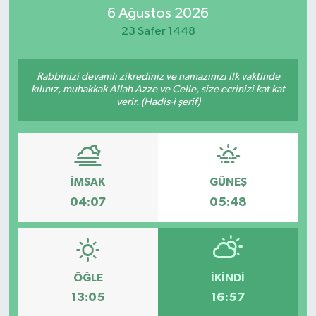
6 Ağustos 2026
23 Safer 1448
Rabbinizi devamlı zikrediniz ve namazınızı ilk vaktinde
kılınız, muhakkak Allah Azze ve Celle, size ecrinizi kat kat
verir. (Hadis-i şerif)
İMSAK
GÜNEŞ
04:07
05:48
ÖĞLE
İKINDI
13:05
16:57