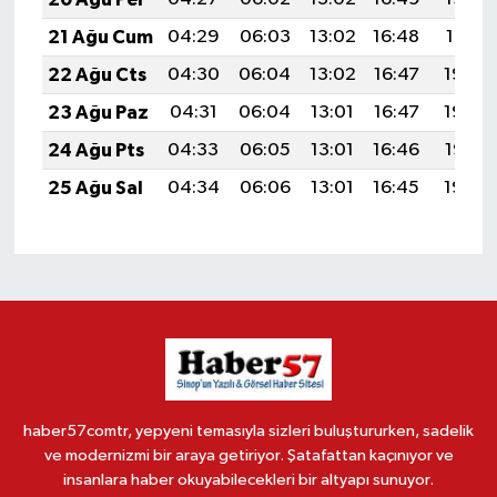
21 Ağu Cum
04:29
06:03
13:02
16:48
19:51
22 Ağu Cts
04:30
06:04
13:02
16:47
19:50
23 Ağu Paz
04:31
06:04
13:01
16:47
19:48
24 Ağu Pts
04:33
06:05
13:01
16:46
19:47
25 Ağu Sal
04:34
06:06
13:01
16:45
19:45
haber57comtr, yepyeni temasıyla sizleri buluştururken, sadelik
ve modernizmi bir araya getiriyor. Şatafattan kaçınıyor ve
insanlara haber okuyabilecekleri bir altyapı sunuyor.