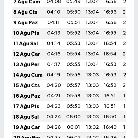
7 Ağu Cum
04:08
05:49
13:04
16:56
20:10
8 Ağu Cts
04:10
05:50
13:04
16:56
20:09
9 Ağu Paz
04:11
05:51
13:04
16:56
20:08
10 Ağu Pts
04:13
05:52
13:04
16:55
20:07
11 Ağu Sal
04:14
05:53
13:04
16:54
20:05
12 Ağu Çar
04:16
05:54
13:04
16:54
20:04
13 Ağu Per
04:17
05:55
13:04
16:53
20:03
14 Ağu Cum
04:19
05:56
13:03
16:53
20:01
15 Ağu Cts
04:20
05:57
13:03
16:52
20:00
16 Ağu Paz
04:21
05:58
13:03
16:51
19:59
17 Ağu Pts
04:23
05:59
13:03
16:51
19:57
18 Ağu Sal
04:24
06:00
13:03
16:50
19:56
19 Ağu Çar
04:26
06:01
13:02
16:49
19:54
20 Ağu Per
04:27
06:02
13:02
16:49
19:53