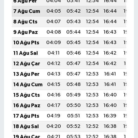
6 Ağu Per
04:04
05:41
12:54
16:44
19:58
7 Ağu Cum
04:05
05:42
12:54
16:44
19:57
8 Ağu Cts
04:07
05:43
12:54
16:44
19:55
9 Ağu Paz
04:08
05:44
12:54
16:43
19:54
10 Ağu Pts
04:09
05:45
12:54
16:43
19:53
11 Ağu Sal
04:11
05:46
12:54
16:42
19:52
12 Ağu Çar
04:12
05:47
12:54
16:42
19:51
13 Ağu Per
04:13
05:47
12:53
16:41
19:49
14 Ağu Cum
04:15
05:48
12:53
16:41
19:48
15 Ağu Cts
04:16
05:49
12:53
16:40
19:47
16 Ağu Paz
04:17
05:50
12:53
16:40
19:45
17 Ağu Pts
04:19
05:51
12:53
16:39
19:44
18 Ağu Sal
04:20
05:52
12:52
16:38
19:43
19 Ağu Çar
04:21
05:53
12:52
16:38
19:41