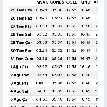
İMSAK
GÜNEŞ
ÖĞLE
İKINDI
AKŞA
25 Tem Cts
03:48
05:30
12:55
16:48
20:09
26 Tem Paz
03:49
05:31
12:55
16:48
20:09
27 Tem Pts
03:50
05:32
12:55
16:48
20:08
28 Tem Sal
03:52
05:33
12:55
16:47
20:07
29 Tem Çar
03:53
05:34
12:55
16:47
20:06
30 Tem Per
03:54
05:35
12:55
16:47
20:05
31 Tem Cum
03:56
05:36
12:55
16:47
20:04
1 Ağu Cts
03:57
05:37
12:55
16:46
20:03
2 Ağu Paz
03:58
05:37
12:55
16:46
20:02
3 Ağu Pts
04:00
05:38
12:55
16:46
20:01
4 Ağu Sal
04:01
05:39
12:55
16:45
20:00
5 Ağu Çar
04:03
05:40
12:54
16:45
19:59