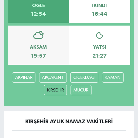
ÖĞLE
İKINDI
12:54
16:44
AKŞAM
YATSI
19:57
21:27
AKPINAR
AKÇAKENT
CICEKDAGI
KAMAN
KIRŞEHİR
MUCUR
KIRŞEHİR AYLIK NAMAZ VAKITLERI