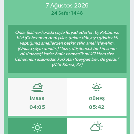
7 Ağustos 2026
24 Safer 1448
Onlar (kâfirler) orada şöyle feryad ederler: Ey Rabbimiz,
bizi (Cehennem'den) çıkar, (tekrar dünyaya gönder ki)
yaptığımız amellerden başka; sâlih amel işleyelim.
(Onlara şöyle denilir:) "Size, düşünecek bir kimsenin
düşüneceği kadar ömür vermedik mi ki? Hem size
Cehennem azâbından korkutan (peygamber) de geldi."
(Fâtır Sûresi, 37)
İMSAK
GÜNEŞ
04:05
05:42