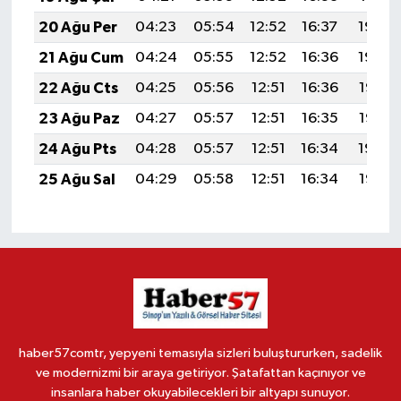
20 Ağu Per
04:23
05:54
12:52
16:37
19:40
21 Ağu Cum
04:24
05:55
12:52
16:36
19:39
22 Ağu Cts
04:25
05:56
12:51
16:36
19:37
23 Ağu Paz
04:27
05:57
12:51
16:35
19:36
24 Ağu Pts
04:28
05:57
12:51
16:34
19:34
25 Ağu Sal
04:29
05:58
12:51
16:34
19:33
haber57comtr, yepyeni temasıyla sizleri buluştururken, sadelik
ve modernizmi bir araya getiriyor. Şatafattan kaçınıyor ve
insanlara haber okuyabilecekleri bir altyapı sunuyor.