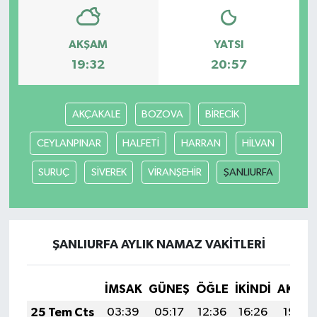
AKŞAM
YATSI
19:32
20:57
AKÇAKALE
BOZOVA
BİRECİK
CEYLANPINAR
HALFETİ
HARRAN
HİLVAN
SURUÇ
SİVEREK
VİRANŞEHİR
ŞANLIURFA
ŞANLIURFA AYLIK NAMAZ VAKITLERI
İMSAK
GÜNEŞ
ÖĞLE
İKINDI
AKŞA
25 Tem Cts
03:39
05:17
12:36
16:26
19:46