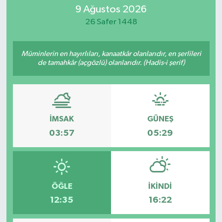
9 Ağustos 2026
26 Safer 1448
Müminlerin en hayırlıları, kanaatkâr olanlarıdır, en şerlileri
de tamahkâr (açgözlü) olanlarıdır. (Hadis-i şerif)
İMSAK
GÜNEŞ
03:57
05:29
ÖĞLE
İKINDI
12:35
16:22