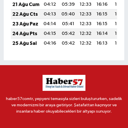
21 Ağu Cum
04:12
05:39
12:33
16:16
19:17
22 Ağu Cts
04:13
05:40
12:33
16:15
19:16
23 Ağu Paz
04:14
05:41
12:33
16:15
19:14
24 Ağu Pts
04:15
05:42
12:32
16:14
19:13
25 Ağu Sal
04:16
05:42
12:32
16:13
19:12
haber57comtr, yepyeni temasıyla sizleri buluştururken, sadelik
ve modernizmi bir araya getiriyor. Şatafattan kaçınıyor ve
insanlara haber okuyabilecekleri bir altyapı sunuyor.