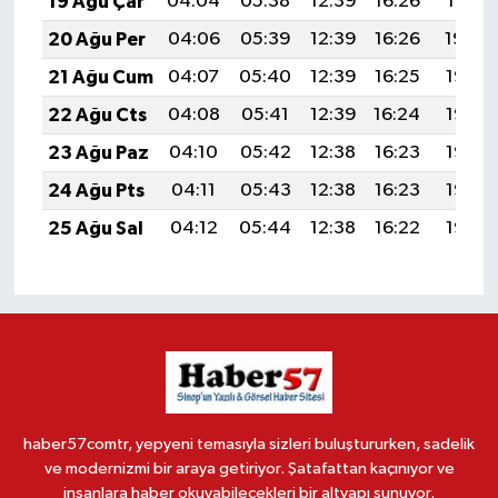
19 Ağu Çar
04:04
05:38
12:39
16:26
19:31
20 Ağu Per
04:06
05:39
12:39
16:26
19:29
21 Ağu Cum
04:07
05:40
12:39
16:25
19:28
22 Ağu Cts
04:08
05:41
12:39
16:24
19:26
23 Ağu Paz
04:10
05:42
12:38
16:23
19:25
24 Ağu Pts
04:11
05:43
12:38
16:23
19:23
25 Ağu Sal
04:12
05:44
12:38
16:22
19:22
haber57comtr, yepyeni temasıyla sizleri buluştururken, sadelik
ve modernizmi bir araya getiriyor. Şatafattan kaçınıyor ve
insanlara haber okuyabilecekleri bir altyapı sunuyor.