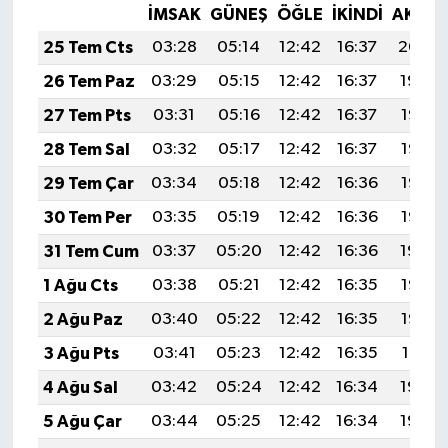
İMSAK
GÜNEŞ
ÖĞLE
İKINDI
AKŞA
25 Tem Cts
03:28
05:14
12:42
16:37
20:00
26 Tem Paz
03:29
05:15
12:42
16:37
19:59
27 Tem Pts
03:31
05:16
12:42
16:37
19:58
28 Tem Sal
03:32
05:17
12:42
16:37
19:57
29 Tem Çar
03:34
05:18
12:42
16:36
19:56
30 Tem Per
03:35
05:19
12:42
16:36
19:55
31 Tem Cum
03:37
05:20
12:42
16:36
19:54
1 Ağu Cts
03:38
05:21
12:42
16:35
19:53
2 Ağu Paz
03:40
05:22
12:42
16:35
19:52
3 Ağu Pts
03:41
05:23
12:42
16:35
19:51
4 Ağu Sal
03:42
05:24
12:42
16:34
19:50
5 Ağu Çar
03:44
05:25
12:42
16:34
19:49