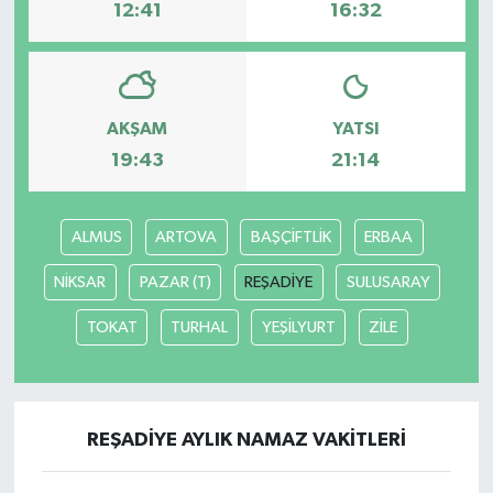
12:41
16:32
AKŞAM
YATSI
19:43
21:14
ALMUS
ARTOVA
BAŞÇİFTLİK
ERBAA
NİKSAR
PAZAR (T)
REŞADİYE
SULUSARAY
TOKAT
TURHAL
YEŞİLYURT
ZİLE
REŞADİYE AYLIK NAMAZ VAKITLERI