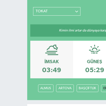
TOKAT
Kimin ilmi artar da dünyaya karş
İMSAK
GÜNEŞ
03:49
05:29
ALMUS
ARTOVA
BAŞÇİFTLİK
E