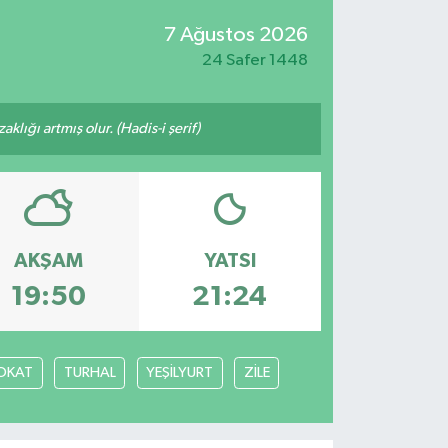
7 Ağustos 2026
24 Safer 1448
lığı artmış olur. (Hadis-i şerif)
AKŞAM
YATSI
19:50
21:24
OKAT
TURHAL
YEŞİLYURT
ZİLE