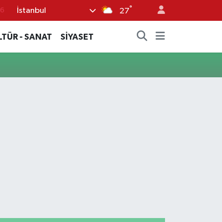
°
İstanbul
76
27
17
LTÜR - SANAT
SİYASET
01
02
44
4