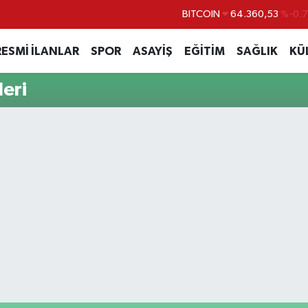
BITCOIN
64.360,53
%-0.
DOLAR
47,7069
%0.
RESMİ İLANLAR
SPOR
ASAYİŞ
EĞİTİM
SAĞLIK
KÜ
EURO
55,0265
%0.
eri
STERLİN
64,1897
%0.
GRAM ALTIN
6574.81
%1.
BİST100
13.887
%6