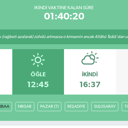
İKINDI VAKTINE KALAN SÜRE
01:40:20
ı (rağbeti azalarak) zühdü artmazsa o kimsenin ancak Allâhü Teâlâ'dan uzak
ÖĞLE
İKINDI
12:45
16:37
RBAA
NİKSAR
PAZAR (T)
REŞADİYE
SULUSARAY
T