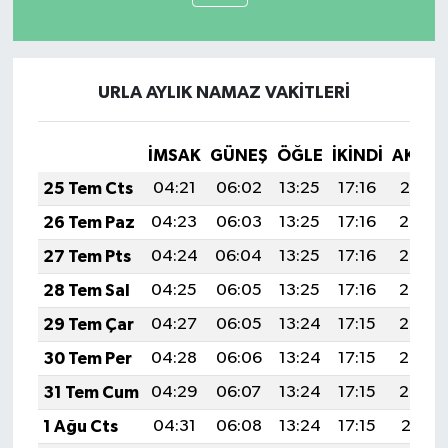
URLA AYLIK NAMAZ VAKITLERI
İMSAK
GÜNEŞ
ÖĞLE
İKINDI
AKŞA
25 Tem Cts
04:21
06:02
13:25
17:16
20:37
26 Tem Paz
04:23
06:03
13:25
17:16
20:36
27 Tem Pts
04:24
06:04
13:25
17:16
20:35
28 Tem Sal
04:25
06:05
13:25
17:16
20:34
29 Tem Çar
04:27
06:05
13:24
17:15
20:34
30 Tem Per
04:28
06:06
13:24
17:15
20:33
31 Tem Cum
04:29
06:07
13:24
17:15
20:32
1 Ağu Cts
04:31
06:08
13:24
17:15
20:31