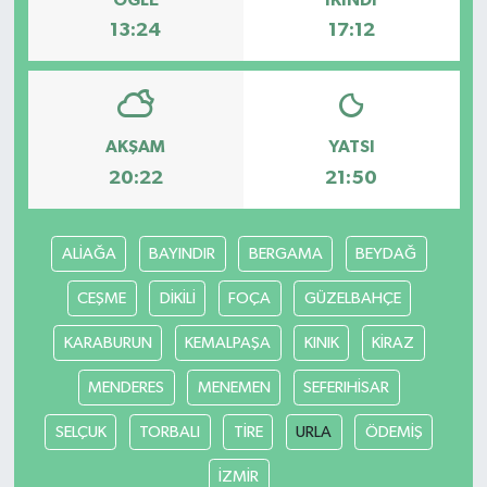
13:24
17:12
AKŞAM
YATSI
20:22
21:50
ALİAĞA
BAYINDIR
BERGAMA
BEYDAĞ
CEŞME
DİKİLİ
FOÇA
GÜZELBAHÇE
KARABURUN
KEMALPAŞA
KINIK
KİRAZ
MENDERES
MENEMEN
SEFERIHİSAR
SELÇUK
TORBALI
TİRE
URLA
ÖDEMİŞ
İZMİR