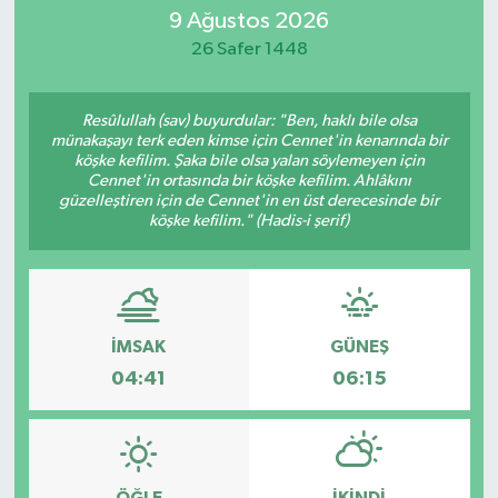
9 Ağustos 2026
26 Safer 1448
Resûlullah (sav) buyurdular: "Ben, haklı bile olsa
münakaşayı terk eden kimse için Cennet'in kenarında bir
köşke kefilim. Şaka bile olsa yalan söylemeyen için
Cennet'in ortasında bir köşke kefilim. Ahlâkını
güzelleştiren için de Cennet'in en üst derecesinde bir
köşke kefilim." (Hadis-i şerif)
İMSAK
GÜNEŞ
04:41
06:15
ÖĞLE
İKINDI