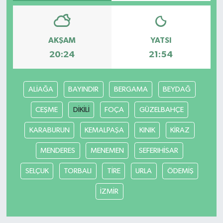
AKŞAM
YATSI
20:24
21:54
ALİAĞA
BAYINDIR
BERGAMA
BEYDAĞ
CEŞME
DİKİLİ
FOÇA
GÜZELBAHÇE
KARABURUN
KEMALPAŞA
KINIK
KİRAZ
MENDERES
MENEMEN
SEFERIHİSAR
SELÇUK
TORBALI
TİRE
URLA
ÖDEMİŞ
İZMİR