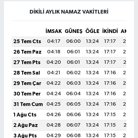
DİKİLİ AYLIK NAMAZ VAKITLERI
İMSAK
GÜNEŞ
ÖĞLE
İKINDI
AKŞA
25 Tem Cts
04:17
06:00
13:24
17:17
20:38
26 Tem Paz
04:18
06:01
13:24
17:17
20:38
27 Tem Pts
04:20
06:01
13:24
17:17
20:37
28 Tem Sal
04:21
06:02
13:24
17:16
20:36
29 Tem Çar
04:22
06:03
13:24
17:16
20:35
30 Tem Per
04:24
06:04
13:24
17:16
20:34
31 Tem Cum
04:25
06:05
13:24
17:16
20:33
1 Ağu Cts
04:26
06:06
13:24
17:15
20:32
2 Ağu Paz
04:28
06:07
13:24
17:15
20:31
3 Ağu Pts
04:29
06:08
13:24
17:15
20:30