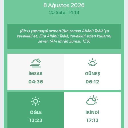
8 Ağustos 2026
25 Safer 1448
(Bir iş yapmaya) azmettiğin zaman Allâhü Teâlâ'ya
tevekkül et. Zira Allâhü Teâlâ, tevekkül eden kullarını
sever. (Âl-i İmrân Sûresi, 159)
İMSAK
GÜNEŞ
04:36
06:12
ÖĞLE
İKINDI
13:23
17:13