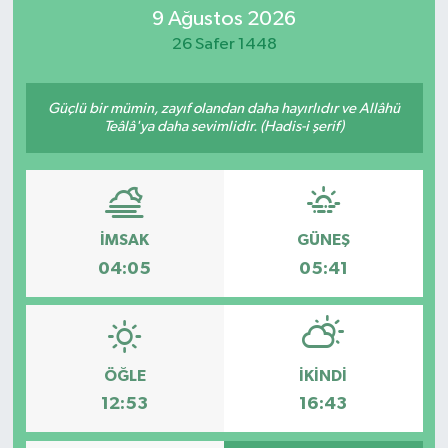
9 Ağustos 2026
26 Safer 1448
Güçlü bir mümin, zayıf olandan daha hayırlıdır ve Allâhü
Teâlâ'ya daha sevimlidir. (Hadis-i şerif)
İMSAK
GÜNEŞ
04:05
05:41
ÖĞLE
İKINDI
12:53
16:43