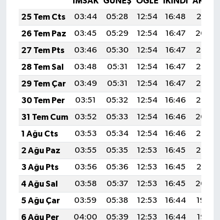
İMSAK
GÜNEŞ
ÖĞLE
İKINDI
AKŞA
25 Tem Cts
03:44
05:28
12:54
16:48
20:10
26 Tem Paz
03:45
05:29
12:54
16:47
20:09
27 Tem Pts
03:46
05:30
12:54
16:47
20:08
28 Tem Sal
03:48
05:31
12:54
16:47
20:07
29 Tem Çar
03:49
05:31
12:54
16:47
20:06
30 Tem Per
03:51
05:32
12:54
16:46
20:05
31 Tem Cum
03:52
05:33
12:54
16:46
20:04
1 Ağu Cts
03:53
05:34
12:54
16:46
20:03
2 Ağu Paz
03:55
05:35
12:53
16:45
20:02
3 Ağu Pts
03:56
05:36
12:53
16:45
20:01
4 Ağu Sal
03:58
05:37
12:53
16:45
20:00
5 Ağu Çar
03:59
05:38
12:53
16:44
19:59
6 Ağu Per
04:00
05:39
12:53
16:44
19:58