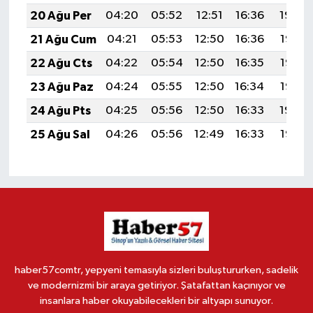
20 Ağu Per
04:20
05:52
12:51
16:36
19:40
21 Ağu Cum
04:21
05:53
12:50
16:36
19:38
22 Ağu Cts
04:22
05:54
12:50
16:35
19:37
23 Ağu Paz
04:24
05:55
12:50
16:34
19:35
24 Ağu Pts
04:25
05:56
12:50
16:33
19:34
25 Ağu Sal
04:26
05:56
12:49
16:33
19:32
haber57comtr, yepyeni temasıyla sizleri buluştururken, sadelik
ve modernizmi bir araya getiriyor. Şatafattan kaçınıyor ve
insanlara haber okuyabilecekleri bir altyapı sunuyor.