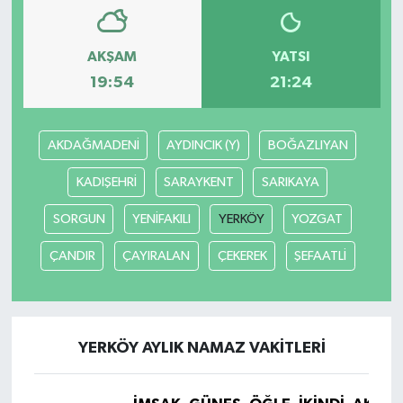
AKŞAM
YATSI
19:54
21:24
AKDAĞMADENİ
AYDINCIK (Y)
BOĞAZLIYAN
KADIŞEHRİ
SARAYKENT
SARIKAYA
SORGUN
YENİFAKILI
YERKÖY
YOZGAT
ÇANDIR
ÇAYIRALAN
ÇEKEREK
ŞEFAATLİ
YERKÖY AYLIK NAMAZ VAKITLERI