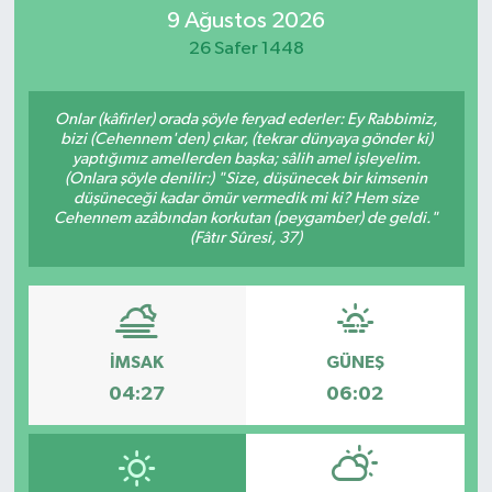
9 Ağustos 2026
26 Safer 1448
Onlar (kâfirler) orada şöyle feryad ederler: Ey Rabbimiz,
bizi (Cehennem'den) çıkar, (tekrar dünyaya gönder ki)
yaptığımız amellerden başka; sâlih amel işleyelim.
(Onlara şöyle denilir:) "Size, düşünecek bir kimsenin
düşüneceği kadar ömür vermedik mi ki? Hem size
Cehennem azâbından korkutan (peygamber) de geldi."
(Fâtır Sûresi, 37)
İMSAK
GÜNEŞ
04:27
06:02