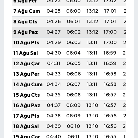
6 Ağu Per
04:23
06:00
13:12
17:02
20:14
7 Ağu Cum
04:25
06:00
13:12
17:01
20:13
8 Ağu Cts
04:26
06:01
13:12
17:01
20:12
9 Ağu Paz
04:27
06:02
13:12
17:00
20:11
10 Ağu Pts
04:29
06:03
13:11
17:00
20:10
11 Ağu Sal
04:30
06:04
13:11
16:59
20:09
12 Ağu Çar
04:31
06:05
13:11
16:59
20:07
13 Ağu Per
04:33
06:06
13:11
16:58
20:06
14 Ağu Cum
04:34
06:07
13:11
16:58
20:05
15 Ağu Cts
04:35
06:08
13:11
16:57
20:04
16 Ağu Paz
04:37
06:09
13:10
16:57
20:02
17 Ağu Pts
04:38
06:09
13:10
16:56
20:01
18 Ağu Sal
04:39
06:10
13:10
16:56
20:00
19 Ağu Çar
04:40
06:11
13:10
16:55
19:58