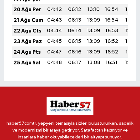
20 Ağu Per
04:42
06:12
13:10
16:54
19:57
21 Ağu Cum
04:43
06:13
13:09
16:54
19:56
22 Ağu Cts
04:44
06:14
13:09
16:53
19:54
23 Ağu Paz
04:45
06:15
13:09
16:52
19:53
24 Ağu Pts
04:47
06:16
13:09
16:52
19:51
25 Ağu Sal
04:48
06:17
13:08
16:51
19:50
haber57comtr, yepyeni temasıyla sizleri buluştururken, sadelik
ve modernizmi bir araya getiriyor. Şatafattan kaçınıyor ve
insanlara haber okuyabilecekleri bir altyapı sunuyor.