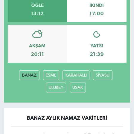
ÖĞLE
İKINDI
13:12
17:00
AKŞAM
YATSI
20:11
21:39
BANAZ
ESME
KARAHALLI
SİVASLI
ULUBEY
UŞAK
BANAZ AYLIK NAMAZ VAKITLERI