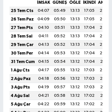
İMSAK
GÜNEŞ
ÖĞLE
İKINDI
AKŞA
25 Tem Cts
04:07
05:49
13:13
17:05
20:26
26 Tem Paz
04:09
05:50
13:13
17:05
20:25
27 Tem Pts
04:10
05:51
13:13
17:04
20:24
28 Tem Sal
04:11
05:52
13:13
17:04
20:24
29 Tem Çar
04:13
05:52
13:13
17:04
20:23
30 Tem Per
04:14
05:53
13:12
17:04
20:22
31 Tem Cum
04:15
05:54
13:12
17:04
20:21
1 Ağu Cts
04:17
05:55
13:12
17:03
20:20
2 Ağu Paz
04:18
05:56
13:12
17:03
20:19
3 Ağu Pts
04:19
05:57
13:12
17:03
20:18
4 Ağu Sal
04:21
05:58
13:12
17:02
20:17
5 Ağu Çar
04:22
05:59
13:12
17:02
20:16