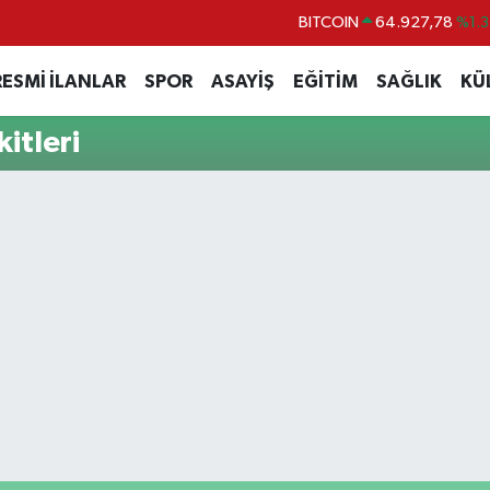
BITCOIN
64.927,78
%1.3
DOLAR
47,5894
%0.0
RESMİ İLANLAR
SPOR
ASAYİŞ
EĞİTİM
SAĞLIK
KÜ
EURO
55,0398
%-0.0
itleri
STERLİN
64,1581
%0.1
GRAM ALTIN
6527.85
%0.5
BİST100
13.703
%1