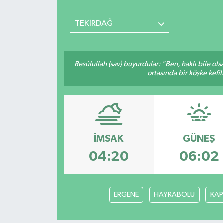
TEKİRDAĞ
Resûlullah (sav) buyurdular: "Ben, haklı bile ol
ortasında bir köşke kefil
İMSAK
GÜNEŞ
04:20
06:02
ERGENE
HAYRABOLU
KAP