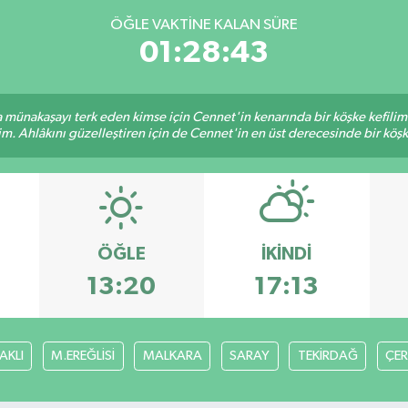
ÖĞLE VAKTINE KALAN SÜRE
01:28:43
sa münakaşayı terk eden kimse için Cennet'in kenarında bir köşke kefili
im. Ahlâkını güzelleştiren için de Cennet'in en üst derecesinde bir köşke
ÖĞLE
İKINDI
13:20
17:13
AKLI
M.EREĞLİSİ
MALKARA
SARAY
TEKİRDAĞ
ÇE