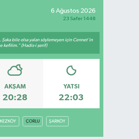
6 Ağustos 2026
23 Safer 1448
m. Şaka bile olsa yalan söylemeyen için Cennet'in
 kefilim." (Hadis-i şerif)
AKŞAM
YATSI
20:28
22:03
RKEZKÖY
ÇORLU
ŞARKÖY