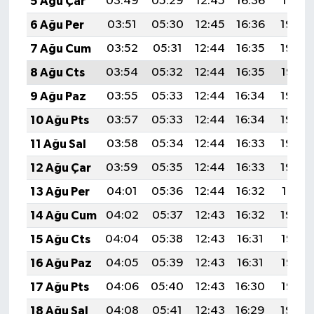
5 Ağu Çar
03:49
05:29
12:45
16:36
19:51
6 Ağu Per
03:51
05:30
12:45
16:36
19:50
7 Ağu Cum
03:52
05:31
12:44
16:35
19:48
8 Ağu Cts
03:54
05:32
12:44
16:35
19:47
9 Ağu Paz
03:55
05:33
12:44
16:34
19:46
10 Ağu Pts
03:57
05:33
12:44
16:34
19:45
11 Ağu Sal
03:58
05:34
12:44
16:33
19:43
12 Ağu Çar
03:59
05:35
12:44
16:33
19:42
13 Ağu Per
04:01
05:36
12:44
16:32
19:41
14 Ağu Cum
04:02
05:37
12:43
16:32
19:40
15 Ağu Cts
04:04
05:38
12:43
16:31
19:38
16 Ağu Paz
04:05
05:39
12:43
16:31
19:37
17 Ağu Pts
04:06
05:40
12:43
16:30
19:36
18 Ağu Sal
04:08
05:41
12:43
16:29
19:34