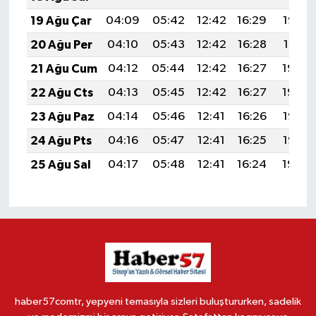
19 Ağu Çar
04:09
05:42
12:42
16:29
19:33
20 Ağu Per
04:10
05:43
12:42
16:28
19:31
21 Ağu Cum
04:12
05:44
12:42
16:27
19:30
22 Ağu Cts
04:13
05:45
12:42
16:27
19:29
23 Ağu Paz
04:14
05:46
12:41
16:26
19:27
24 Ağu Pts
04:16
05:47
12:41
16:25
19:26
25 Ağu Sal
04:17
05:48
12:41
16:24
19:24
haber57comtr, yepyeni temasıyla sizleri buluştururken, sadelik