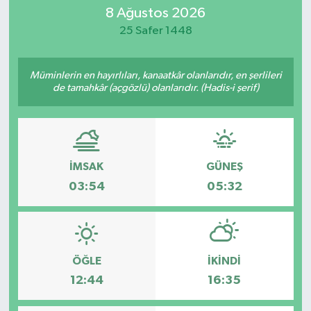
8 Ağustos 2026
25 Safer 1448
Müminlerin en hayırlıları, kanaatkâr olanlarıdır, en şerlileri
de tamahkâr (açgözlü) olanlarıdır. (Hadis-i şerif)
İMSAK
GÜNEŞ
03:54
05:32
ÖĞLE
İKINDI
12:44
16:35