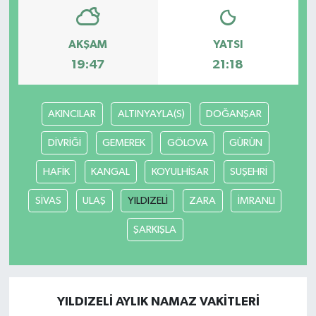
AKŞAM
YATSI
19:47
21:18
AKINCILAR
ALTINYAYLA(S)
DOĞANŞAR
DİVRİĞİ
GEMEREK
GÖLOVA
GÜRÜN
HAFİK
KANGAL
KOYULHİSAR
SUŞEHRİ
SİVAS
ULAŞ
YILDIZELİ
ZARA
İMRANLI
ŞARKIŞLA
YILDIZELİ AYLIK NAMAZ VAKITLERI