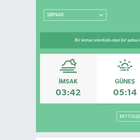
ŞIRNAK
Bir kimse sıkıntıda olan bir şahsa
İMSAK
GÜNEŞ
03:42
05:14
BEYTÜŞŞ