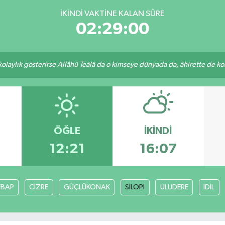
İKINDI VAKTINE KALAN SÜRE
02:29:00
 kolaylık gösterirse Allâhü Teâlâ da o kimseye dünyada da, âhirette de kola
ÖĞLE
İKINDI
12:21
16:07
EBAP
CİZRE
GÜÇLÜKONAK
SİLOPİ
ULUDERE
İDİL