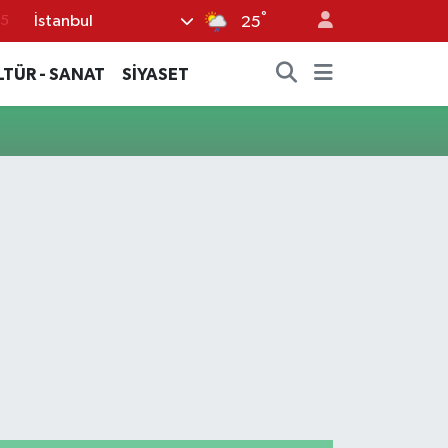
°
İstanbul
15
25
18
LTÜR - SANAT
SİYASET
32
38
0
14