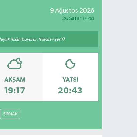
9 Ağustos 2026
26 Safer 1448
ylık ihsân buyurur. (Hadis-i şerif)
AKŞAM
YATSI
19:17
20:43
ŞIRNAK