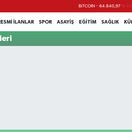
BITCOIN
64.840,97
%-0.
DOLAR
47,7436
%0.
RESMİ İLANLAR
SPOR
ASAYİŞ
EĞİTİM
SAĞLIK
KÜ
EURO
55,2510
%0.
leri
STERLİN
64,4811
%0.
GRAM ALTIN
6660.55
%
BİST100
13.779
%-