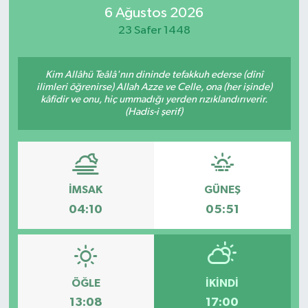
6 Ağustos 2026
23 Safer 1448
Kim Allâhü Teâlâ'nın dininde tefakkuh ederse (dînî
ilimleri öğrenirse) Allah Azze ve Celle, ona (her işinde)
kâfidir ve onu, hiç ummadığı yerden rızıklandırıverir.
(Hadis-i şerif)
İMSAK
GÜNEŞ
04:10
05:51
ÖĞLE
İKINDI
13:08
17:00