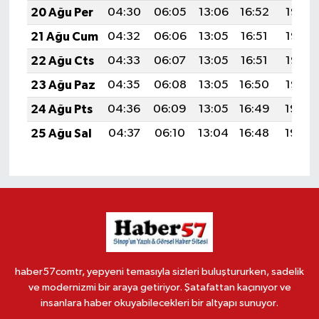
20 Ağu Per
04:30
06:05
13:06
16:52
19:56
21 Ağu Cum
04:32
06:06
13:05
16:51
19:55
22 Ağu Cts
04:33
06:07
13:05
16:51
19:53
23 Ağu Paz
04:35
06:08
13:05
16:50
19:52
24 Ağu Pts
04:36
06:09
13:05
16:49
19:50
25 Ağu Sal
04:37
06:10
13:04
16:48
19:49
haber57comtr, yepyeni temasıyla sizleri buluştururken, sadelik
ve modernizmi bir araya getiriyor. Şatafattan kaçınıyor ve
insanlara haber okuyabilecekleri bir altyapı sunuyor.