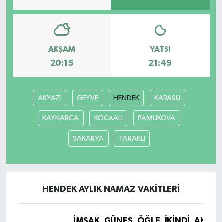
AKŞAM
YATSI
20:15
21:49
AKYAZI
GEYVE
HENDEK
KARASU
KAYNARCA
KOCAALİ
PAMUKOVA
SAKARYA
TARAKLI
HENDEK AYLIK NAMAZ VAKITLERI
İMSAK
GÜNEŞ
ÖĞLE
İKINDI
AKŞA