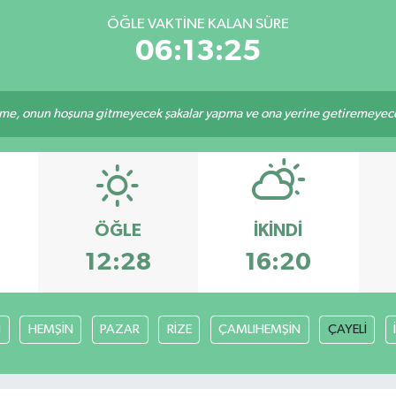
ÖĞLE VAKTINE KALAN SÜRE
06:13:25
e, onun hoşuna gitmeyecek şakalar yapma ve ona yerine getiremeyeceği
ÖĞLE
İKINDI
12:28
16:20
I
HEMŞİN
PAZAR
RİZE
ÇAMLIHEMŞİN
ÇAYELİ