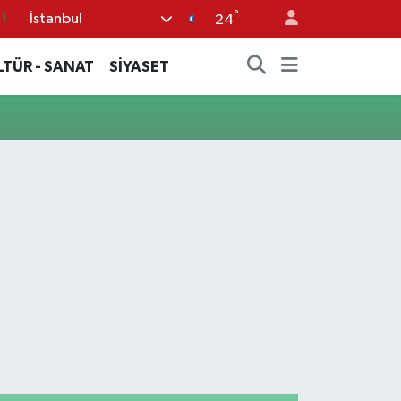
°
İstanbul
11
24
8
LTÜR - SANAT
SİYASET
2
8
3
4