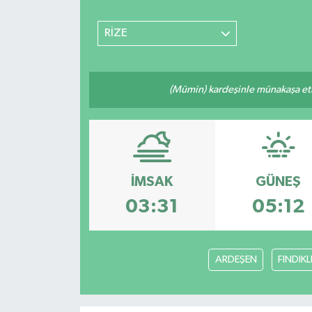
RİZE
(Mümin) kardeşinle münakaşa etm
İMSAK
GÜNEŞ
03:31
05:12
ARDEŞEN
FINDIKL