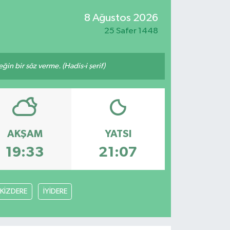
8 Ağustos 2026
25 Safer 1448
n bir söz verme. (Hadis-i şerif)
AKŞAM
YATSI
19:33
21:07
İKİZDERE
İYİDERE