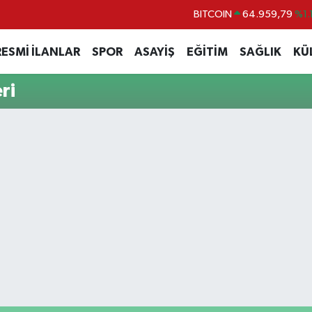
BITCOIN
64.959,79
%1.
DOLAR
47,7436
%0.1
RESMİ İLANLAR
SPOR
ASAYİŞ
EĞİTİM
SAĞLIK
KÜ
EURO
55,2510
%0.3
ri
STERLİN
64,4811
%0.3
GRAM ALTIN
6660.55
%0.0
BİST100
13.779
%-1