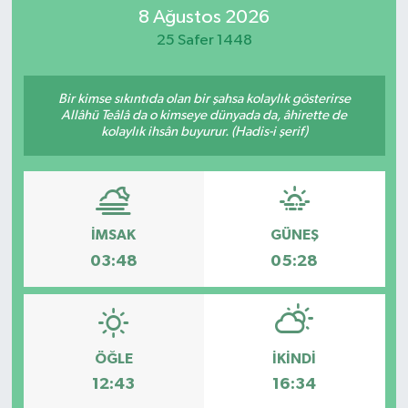
8 Ağustos 2026
25 Safer 1448
Bir kimse sıkıntıda olan bir şahsa kolaylık gösterirse
Allâhü Teâlâ da o kimseye dünyada da, âhirette de
kolaylık ihsân buyurur. (Hadis-i şerif)
İMSAK
GÜNEŞ
03:48
05:28
ÖĞLE
İKINDI
12:43
16:34