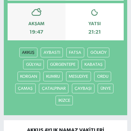
AKŞAM
YATSI
19:47
21:21
AKKUŞ
AYBASTI
FATSA
GÖLKÖY
GÜLYALI
GÜRGENTEPE
KABATAŞ
KORGAN
KUMRU
MESUDİYE
ORDU
ÇAMAŞ
ÇATALPINAR
ÇAYBAŞI
ÜNYE
İKİZCE
AKKUŞ AYLIK NAMAZ VAKITLERI