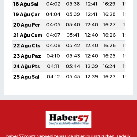
18 Ağu Sal
04:02
05:38
12:41
16:29
19:34
19 Ağu Çar
04:04
05:39
12:41
16:28
19:33
20 Ağu Per
04:05
05:40
12:40
16:27
19:31
21 Ağu Cum
04:07
05:41
12:40
16:26
19:30
22 Ağu Cts
04:08
05:42
12:40
16:26
19:28
23 Ağu Paz
04:10
05:43
12:40
16:25
19:27
24 Ağu Pts
04:11
05:44
12:39
16:24
19:25
25 Ağu Sal
04:12
05:45
12:39
16:23
19:24
haber57comtr, yepyeni temasıyla sizleri buluştururken, sadelik