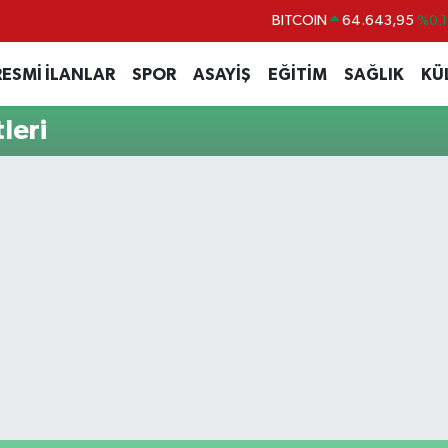
BITCOIN
64.643,95
%0.1
DOLAR
47,6704
%
RESMİ İLANLAR
SPOR
ASAYİŞ
EĞİTİM
SAĞLIK
KÜ
EURO
55,0406
%-0.0
leri
STERLİN
64,2143
%
GRAM ALTIN
6500.87
%0.1
BİST100
13.799
%7