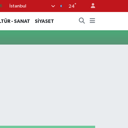
°
İstanbul
6
24
0
LTÜR - SANAT
SİYASET
8
0
2
0