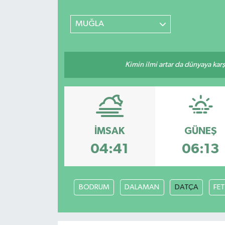
MUĞLA
Kimin ilmi artar da dünyaya karş
İMSAK
GÜNEŞ
04:41
06:13
BODRUM
DALAMAN
DATÇA
FET