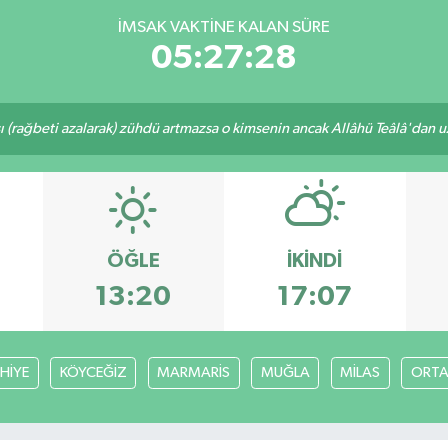
İMSAK VAKTINE KALAN SÜRE
05:27:28
ı (rağbeti azalarak) zühdü artmazsa o kimsenin ancak Allâhü Teâlâ'dan uzak
ÖĞLE
İKINDI
13:20
17:07
HİYE
KÖYCEĞİZ
MARMARİS
MUĞLA
MİLAS
ORT