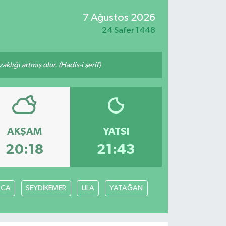
7 Ağustos 2026
24 Safer 1448
lığı artmış olur. (Hadis-i şerif)
AKŞAM
YATSI
20:18
21:43
ACA
SEYDİKEMER
ULA
YATAĞAN