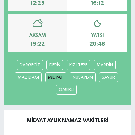
12:25
16:12
AKŞAM
YATSI
19:22
20:48
DARGECİT
DERİK
KIZILTEPE
MARDİN
MAZIDAĞI
MİDYAT
NUSAYBİN
SAVUR
ÖMERLİ
MİDYAT AYLIK NAMAZ VAKITLERI