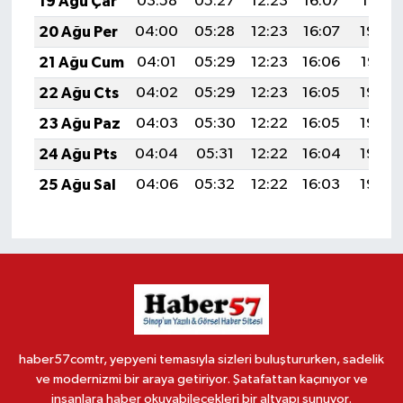
19 Ağu Çar
03:58
05:27
12:23
16:07
19:10
20 Ağu Per
04:00
05:28
12:23
16:07
19:09
21 Ağu Cum
04:01
05:29
12:23
16:06
19:07
22 Ağu Cts
04:02
05:29
12:23
16:05
19:06
23 Ağu Paz
04:03
05:30
12:22
16:05
19:05
24 Ağu Pts
04:04
05:31
12:22
16:04
19:03
25 Ağu Sal
04:06
05:32
12:22
16:03
19:02
haber57comtr, yepyeni temasıyla sizleri buluştururken, sadelik
ve modernizmi bir araya getiriyor. Şatafattan kaçınıyor ve
insanlara haber okuyabilecekleri bir altyapı sunuyor.