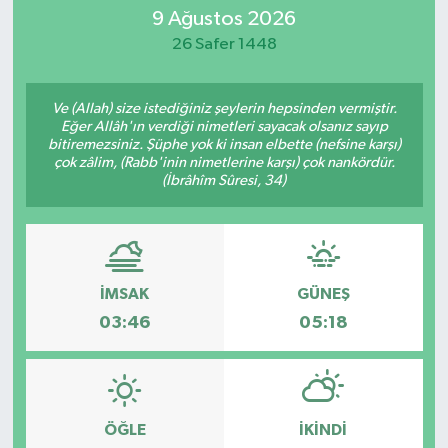
9 Ağustos 2026
26 Safer 1448
Ve (Allah) size istediğiniz şeylerin hepsinden vermiştir.
Eğer Allâh'ın verdiği nimetleri sayacak olsanız sayıp
bitiremezsiniz. Şüphe yok ki insan elbette (nefsine karşı)
çok zâlim, (Rabb'inin nimetlerine karşı) çok nankördür.
(İbrâhîm Sûresi, 34)
İMSAK
GÜNEŞ
03:46
05:18
ÖĞLE
İKINDI