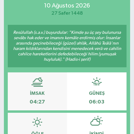
10 Ağustos 2026
27 Safer 1448
Resûlullah (s.a.v.) buyurdular: "Kimde şu üç şey bulunursa
sevâbı hak eder ve imanını kemâle erdirmiş olur: İnsanlar
arasında geçinebileceği (güzel) ahlâk, Allâhü Teâlâ'nın
haram kıldıklarından kendisini menedecek verâ ve cahilin
cahilce hareketlerini defedebileceği hilim (yumuşak
huyluluk)." (Hadis-i şerif)
İMSAK
GÜNEŞ
04:27
06:03
ÖĞLE
İKINDI