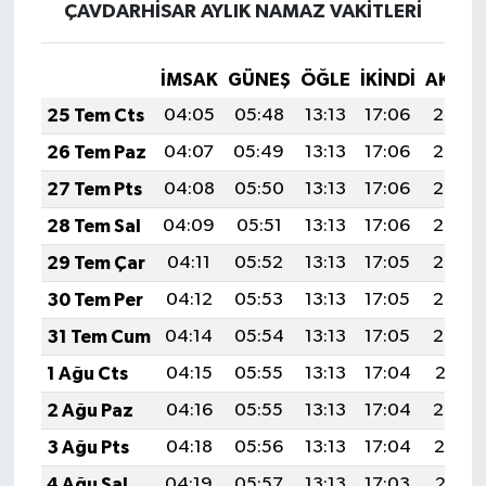
ÇAVDARHİSAR AYLIK NAMAZ VAKITLERI
İMSAK
GÜNEŞ
ÖĞLE
İKINDI
AKŞA
25 Tem Cts
04:05
05:48
13:13
17:06
20:28
26 Tem Paz
04:07
05:49
13:13
17:06
20:27
27 Tem Pts
04:08
05:50
13:13
17:06
20:26
28 Tem Sal
04:09
05:51
13:13
17:06
20:25
29 Tem Çar
04:11
05:52
13:13
17:05
20:24
30 Tem Per
04:12
05:53
13:13
17:05
20:23
31 Tem Cum
04:14
05:54
13:13
17:05
20:22
1 Ağu Cts
04:15
05:55
13:13
17:04
20:21
2 Ağu Paz
04:16
05:55
13:13
17:04
20:20
3 Ağu Pts
04:18
05:56
13:13
17:04
20:19
4 Ağu Sal
04:19
05:57
13:13
17:03
20:18