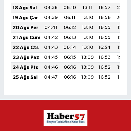
18 Ağu Sal
04:38
06:10
13:11
16:57
20:01
19 Ağu Çar
04:39
06:11
13:10
16:56
20:00
20 Ağu Per
04:41
06:12
13:10
16:55
19:58
21 Ağu Cum
04:42
06:13
13:10
16:55
19:57
22 Ağu Cts
04:43
06:14
13:10
16:54
19:55
23 Ağu Paz
04:45
06:15
13:09
16:53
19:54
24 Ağu Pts
04:46
06:16
13:09
16:52
19:53
25 Ağu Sal
04:47
06:16
13:09
16:52
19:51