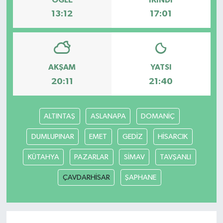
13:12
17:01
AKŞAM
YATSI
20:11
21:40
ALTINTAŞ
ASLANAPA
DOMANİÇ
DUMLUPINAR
EMET
GEDİZ
HİSARCIK
KÜTAHYA
PAZARLAR
SİMAV
TAVŞANLI
ÇAVDARHİSAR
ŞAPHANE