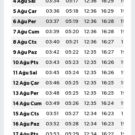
4 Ağu Sal
03:34
05:17
12:36
16:29
19:45
5 Ağu Çar
03:36
05:18
12:36
16:29
19:44
6 Ağu Per
03:37
05:19
12:36
16:28
19:43
7 Ağu Cum
03:39
05:20
12:36
16:28
19:42
8 Ağu Cts
03:40
05:21
12:36
16:27
19:41
9 Ağu Paz
03:42
05:22
12:35
16:27
19:39
10 Ağu Pts
03:43
05:23
12:35
16:26
19:38
11 Ağu Sal
03:45
05:24
12:35
16:26
19:37
12 Ağu Çar
03:46
05:25
12:35
16:25
19:35
13 Ağu Per
03:48
05:25
12:35
16:25
19:34
14 Ağu Cum
03:49
05:26
12:35
16:24
19:33
15 Ağu Cts
03:51
05:27
12:34
16:23
19:31
16 Ağu Paz
03:52
05:28
12:34
16:23
19:30
17 Ağu Pts
03:53
05:29
12:34
16:22
19:29