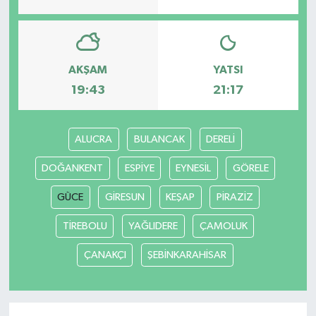
AKŞAM
YATSI
19:43
21:17
ALUCRA
BULANCAK
DERELİ
DOĞANKENT
ESPİYE
EYNESİL
GÖRELE
GÜCE
GİRESUN
KEŞAP
PİRAZİZ
TİREBOLU
YAĞLIDERE
ÇAMOLUK
ÇANAKÇI
ŞEBİNKARAHİSAR