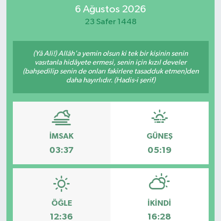
6 Ağustos 2026
23 Safer 1448
(Yâ Ali!) Allâh'a yemin olsun ki tek bir kişinin senin
vasıtanla hidâyete ermesi, senin için kızıl develer
(bahşedilip senin de onları fakirlere tasadduk etmen)den
daha hayırlıdır. (Hadis-i şerif)
İMSAK
GÜNEŞ
03:37
05:19
ÖĞLE
İKINDI
12:36
16:28