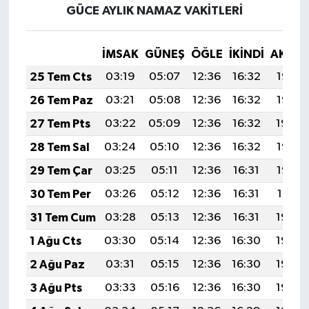
GÜCE AYLIK NAMAZ VAKITLERI
İMSAK
GÜNEŞ
ÖĞLE
İKINDI
AKŞA
25 Tem Cts
03:19
05:07
12:36
16:32
19:56
26 Tem Paz
03:21
05:08
12:36
16:32
19:55
27 Tem Pts
03:22
05:09
12:36
16:32
19:54
28 Tem Sal
03:24
05:10
12:36
16:32
19:53
29 Tem Çar
03:25
05:11
12:36
16:31
19:52
30 Tem Per
03:26
05:12
12:36
16:31
19:51
31 Tem Cum
03:28
05:13
12:36
16:31
19:50
1 Ağu Cts
03:30
05:14
12:36
16:30
19:49
2 Ağu Paz
03:31
05:15
12:36
16:30
19:48
3 Ağu Pts
03:33
05:16
12:36
16:30
19:46