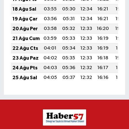
18 Ağu Sal
03:55
05:30
12:34
16:21
19:27
19 Ağu Çar
03:56
05:31
12:34
16:21
19:26
20 Ağu Per
03:58
05:32
12:33
16:20
19:24
21 Ağu Cum
03:59
05:33
12:33
16:19
19:23
22 Ağu Cts
04:01
05:34
12:33
16:19
19:21
23 Ağu Paz
04:02
05:35
12:33
16:18
19:20
24 Ağu Pts
04:03
05:36
12:32
16:17
19:18
25 Ağu Sal
04:05
05:37
12:32
16:16
19:17