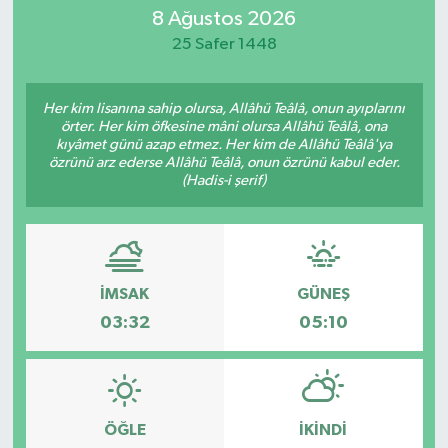
8 Ağustos 2026
25 Safer 1448
Her kim lisanına sahip olursa, Allâhü Teâlâ, onun ayıplarını
örter. Her kim öfkesine mâni olursa Allâhü Teâlâ, ona
kıyâmet günü azap etmez. Her kim de Allâhü Teâlâ'ya
özrünü arz ederse Allâhü Teâlâ, onun özrünü kabul eder.
(Hadis-i şerif)
İMSAK
GÜNEŞ
03:32
05:10
ÖĞLE
İKINDI