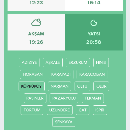
12:23
16:14
AKŞAM
YATSI
19:26
20:58
AZİZİYE
AŞKALE
ERZURUM
HINIS
HORASAN
KARAYAZI
KARAÇOBAN
KÖPRÜKÖY
NARMAN
OLTU
OLUR
PASİNLER
PAZARYOLU
TEKMAN
TORTUM
UZUNDERE
ÇAT
İSPİR
ŞENKAYA