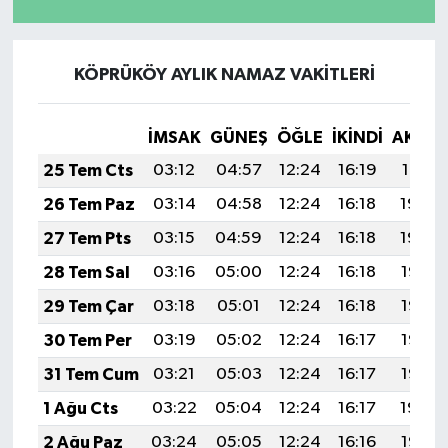
KÖPRÜKÖY AYLIK NAMAZ VAKITLERI
İMSAK
GÜNEŞ
ÖĞLE
İKINDI
AKŞA
25 Tem Cts
03:12
04:57
12:24
16:19
19:41
26 Tem Paz
03:14
04:58
12:24
16:18
19:40
27 Tem Pts
03:15
04:59
12:24
16:18
19:39
28 Tem Sal
03:16
05:00
12:24
16:18
19:38
29 Tem Çar
03:18
05:01
12:24
16:18
19:37
30 Tem Per
03:19
05:02
12:24
16:17
19:36
31 Tem Cum
03:21
05:03
12:24
16:17
19:35
1 Ağu Cts
03:22
05:04
12:24
16:17
19:34
2 Ağu Paz
03:24
05:05
12:24
16:16
19:33