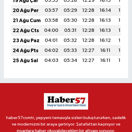
19 Ağu Çar
03:55
05:28
12:29
16:15
19:19
20 Ağu Per
03:57
05:29
12:28
16:14
19:18
21 Ağu Cum
03:58
05:30
12:28
16:13
19:16
22 Ağu Cts
04:00
05:31
12:28
16:13
19:15
23 Ağu Paz
04:01
05:32
12:28
16:12
19:13
24 Ağu Pts
04:02
05:33
12:27
16:11
19:12
25 Ağu Sal
04:03
05:34
12:27
16:11
19:10
haber57comtr, yepyeni temasıyla sizleri buluştururken, sadelik
ve modernizmi bir araya getiriyor. Şatafattan kaçınıyor ve
insanlara haber okuyabilecekleri bir altyapı sunuyor.