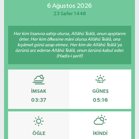
6 Ağustos 2026
23 Safer 1448
Her kim lisanına sahip olursa, Allâhü Teâlâ, onun ayıplarını
örter. Her kim öfkesine mâni olursa Allâhü Teâlâ, ona
kıyâmet günü azap etmez. Her kim de Allâhü Teâlâ'ya
özrünü arz ederse Allâhü Teâlâ, onun özrünü kabul eder.
(Hadis-i şerif)
İMSAK
GÜNEŞ
03:37
05:16
ÖĞLE
İKINDI