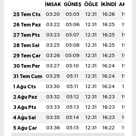
İMSAK
GÜNEŞ
ÖĞLE
İKINDI
AKŞA
25 Tem Cts
03:20
05:05
12:31
16:26
19:48
26 Tem Paz
03:22
05:06
12:31
16:25
19:47
27 Tem Pts
03:23
05:07
12:31
16:25
19:46
28 Tem Sal
03:25
05:08
12:31
16:25
19:45
29 Tem Çar
03:26
05:09
12:31
16:25
19:44
30 Tem Per
03:27
05:10
12:31
16:24
19:43
31 Tem Cum
03:29
05:11
12:31
16:24
19:42
1 Ağu Cts
03:30
05:11
12:31
16:24
19:41
2 Ağu Paz
03:32
05:12
12:31
16:23
19:40
3 Ağu Pts
03:33
05:13
12:31
16:23
19:39
4 Ağu Sal
03:35
05:14
12:31
16:23
19:38
5 Ağu Çar
03:36
05:15
12:31
16:22
19:37