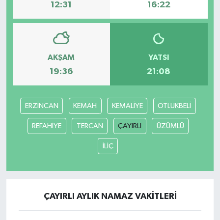
12:31
16:22
AKŞAM
YATSI
19:36
21:08
ERZİNCAN
KEMAH
KEMALİYE
OTLUKBELİ
REFAHİYE
TERCAN
ÇAYIRLI
ÜZÜMLÜ
İLİÇ
ÇAYIRLI AYLIK NAMAZ VAKITLERI