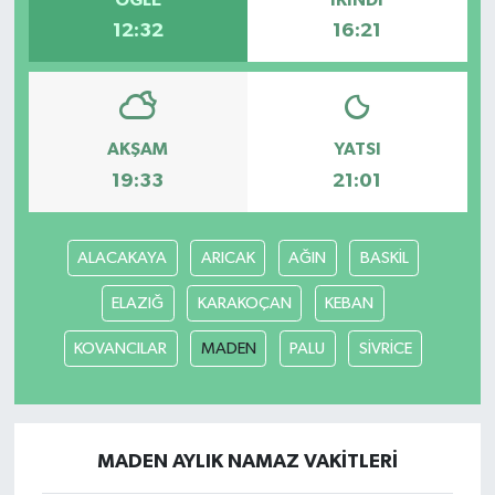
12:32
16:21
AKŞAM
YATSI
19:33
21:01
ALACAKAYA
ARICAK
AĞIN
BASKİL
ELAZIĞ
KARAKOÇAN
KEBAN
KOVANCILAR
MADEN
PALU
SİVRİCE
MADEN AYLIK NAMAZ VAKITLERI