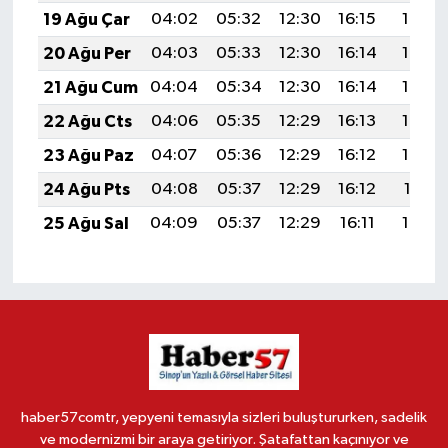
19 Ağu Çar
04:02
05:32
12:30
16:15
19:18
20 Ağu Per
04:03
05:33
12:30
16:14
19:17
21 Ağu Cum
04:04
05:34
12:30
16:14
19:15
22 Ağu Cts
04:06
05:35
12:29
16:13
19:14
23 Ağu Paz
04:07
05:36
12:29
16:12
19:13
24 Ağu Pts
04:08
05:37
12:29
16:12
19:11
25 Ağu Sal
04:09
05:37
12:29
16:11
19:10
haber57comtr, yepyeni temasıyla sizleri buluştururken, sadelik
ve modernizmi bir araya getiriyor. Şatafattan kaçınıyor ve