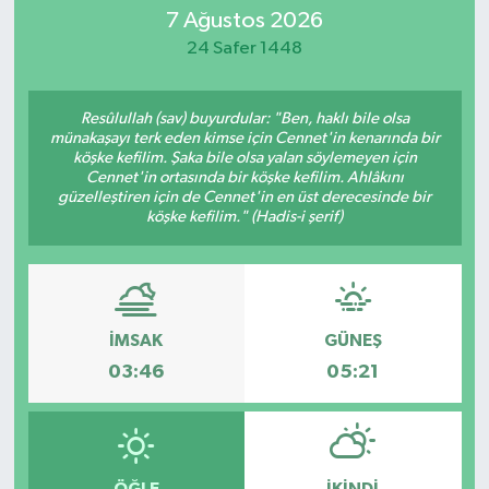
7 Ağustos 2026
24 Safer 1448
Resûlullah (sav) buyurdular: "Ben, haklı bile olsa
münakaşayı terk eden kimse için Cennet'in kenarında bir
köşke kefilim. Şaka bile olsa yalan söylemeyen için
Cennet'in ortasında bir köşke kefilim. Ahlâkını
güzelleştiren için de Cennet'in en üst derecesinde bir
köşke kefilim." (Hadis-i şerif)
İMSAK
GÜNEŞ
03:46
05:21
ÖĞLE
İKINDI