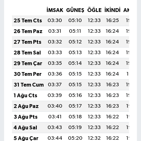
İMSAK
GÜNEŞ
ÖĞLE
İKINDI
AKŞA
25 Tem Cts
03:30
05:10
12:33
16:25
19:46
26 Tem Paz
03:31
05:11
12:33
16:24
19:45
27 Tem Pts
03:32
05:12
12:33
16:24
19:44
28 Tem Sal
03:33
05:13
12:33
16:24
19:43
29 Tem Çar
03:35
05:14
12:33
16:24
19:42
30 Tem Per
03:36
05:15
12:33
16:24
19:41
31 Tem Cum
03:37
05:15
12:33
16:23
19:40
1 Ağu Cts
03:39
05:16
12:33
16:23
19:39
2 Ağu Paz
03:40
05:17
12:33
16:23
19:38
3 Ağu Pts
03:41
05:18
12:33
16:22
19:37
4 Ağu Sal
03:43
05:19
12:33
16:22
19:36
5 Ağu Çar
03:44
05:20
12:32
16:22
19:35