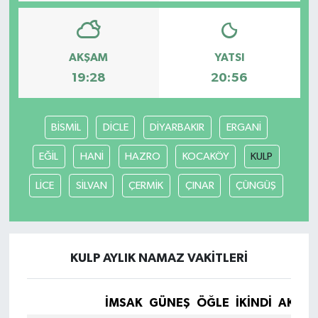
AKŞAM
YATSI
19:28
20:56
BİSMİL
DİCLE
DİYARBAKIR
ERGANİ
EĞİL
HANİ
HAZRO
KOCAKÖY
KULP
LİCE
SİLVAN
ÇERMİK
ÇINAR
ÇÜNGÜŞ
KULP AYLIK NAMAZ VAKITLERI
İMSAK
GÜNEŞ
ÖĞLE
İKINDI
AKŞA