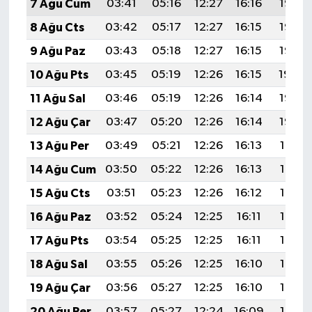
7 Ağu Cum
03:41
05:16
12:27
16:16
19:28
8 Ağu Cts
03:42
05:17
12:27
16:15
19:27
9 Ağu Paz
03:43
05:18
12:27
16:15
19:26
10 Ağu Pts
03:45
05:19
12:26
16:15
19:24
11 Ağu Sal
03:46
05:19
12:26
16:14
19:23
12 Ağu Çar
03:47
05:20
12:26
16:14
19:22
13 Ağu Per
03:49
05:21
12:26
16:13
19:21
14 Ağu Cum
03:50
05:22
12:26
16:13
19:19
15 Ağu Cts
03:51
05:23
12:26
16:12
19:18
16 Ağu Paz
03:52
05:24
12:25
16:11
19:17
17 Ağu Pts
03:54
05:25
12:25
16:11
19:16
18 Ağu Sal
03:55
05:26
12:25
16:10
19:14
19 Ağu Çar
03:56
05:27
12:25
16:10
19:13
20 Ağu Per
03:57
05:27
12:24
16:09
19:12