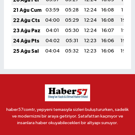
21 Ağu Cum
03:59
05:28
12:24
16:08
19:10
22 Ağu Cts
04:00
05:29
12:24
16:08
19:09
23 Ağu Paz
04:01
05:30
12:24
16:07
19:07
24 Ağu Pts
04:02
05:31
12:23
16:06
19:06
25 Ağu Sal
04:04
05:32
12:23
16:06
19:05
haber57comtr, yepyeni temasıyla sizleri buluştururken, sadelik
ve modernizmi bir araya getiriyor. Şatafattan kaçınıyor ve
insanlara haber okuyabilecekleri bir altyapı sunuyor.