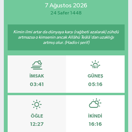
7 Ağustos 2026
24 Safer 1448
Kimin ilmi artar da dünyaya karşı (rağbeti azalarak) zühdü
artmazsa o kimsenin ancak Allâhü Teâlâ'dan uzaklığı
artmış olur. (Hadis-i şerif)
İMSAK
GÜNEŞ
03:41
05:16
ÖĞLE
İKINDI
12:27
16:16