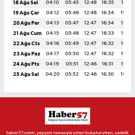
18 Ağu Sal
04:10
05:45
12:48
16:35
19:41
19 Ağu Çar
04:12
05:46
12:48
16:34
19:39
20 Ağu Per
04:13
05:47
12:47
16:34
19:38
21 Ağu Cum
04:15
05:48
12:47
16:33
19:36
22 Ağu Cts
04:16
05:49
12:47
16:32
19:35
23 Ağu Paz
04:17
05:50
12:47
16:32
19:33
24 Ağu Pts
04:19
05:51
12:46
16:31
19:32
25 Ağu Sal
04:20
05:52
12:46
16:30
19:30
haber57comtr, yepyeni temasıyla sizleri buluştururken, sadelik