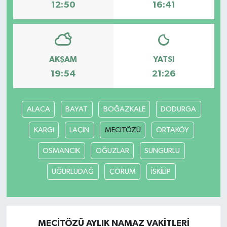
12:50
16:41
AKŞAM
YATSI
19:54
21:26
ALACA
BAYAT
BOĞAZKALE
DODURGA
KARGI
LAÇİN
MECİTÖZÜ
ORTAKÖY
OSMANCIK
OĞUZLAR
SUNGURLU
UĞURLUDAĞ
ÇORUM
İSKİLİP
MECİTÖZÜ AYLIK NAMAZ VAKITLERI