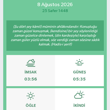
8 Ağustos 2026
25 Safer 1448
(Şu dört şey kâmil) müminin ahlâkındandır: Konuştuğu
zaman güzel konuşmak, (kendisine) bir şey söylenildiği
zaman güzelce dinlemek, (din kardeşiyle) karşılaştığı
zaman güler yüzlü olmak, söz verdiği zaman sözüne sâdık
kalmak. (Hadis-i şerif)
İMSAK
GÜNEŞ
03:56
05:35
ÖĞLE
İKINDI