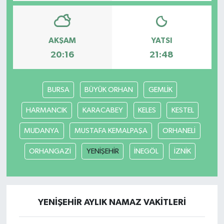
AKŞAM
YATSI
20:16
21:48
BURSA
BÜYÜK ORHAN
GEMLİK
HARMANCIK
KARACABEY
KELES
KESTEL
MUDANYA
MUSTAFA KEMALPAŞA
ORHANELİ
ORHANGAZİ
YENİŞEHİR
İNEGÖL
İZNİK
YENİŞEHİR AYLIK NAMAZ VAKITLERI