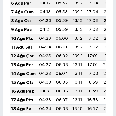
6 Ağu Per
04:17
05:57
13:12
17:04
20:18
7 Ağu Cum
04:18
05:58
13:12
17:04
20:17
8 Ağu Cts
04:20
05:59
13:12
17:03
20:16
9 Ağu Paz
04:21
05:59
13:12
17:03
20:15
10 Ağu Pts
04:23
06:00
13:12
17:02
20:13
11 Ağu Sal
04:24
06:01
13:12
17:02
20:12
12 Ağu Çar
04:25
06:02
13:12
17:01
20:11
13 Ağu Per
04:27
06:03
13:11
17:01
20:09
14 Ağu Cum
04:28
06:04
13:11
17:00
20:08
15 Ağu Cts
04:30
06:05
13:11
16:59
20:07
16 Ağu Paz
04:31
06:06
13:11
16:59
20:05
17 Ağu Pts
04:33
06:07
13:11
16:58
20:04
18 Ağu Sal
04:34
06:08
13:10
16:57
20:03