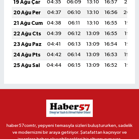
19 Ağu Çar
04:35
06:09
13:10
16:57
20:01
20 Ağu Per
04:37
06:10
13:10
16:56
20:00
21 Ağu Cum
04:38
06:11
13:10
16:55
19:58
22 Ağu Cts
04:39
06:12
13:09
16:55
19:57
23 Ağu Paz
04:41
06:13
13:09
16:54
19:55
24 Ağu Pts
04:42
06:14
13:09
16:53
19:54
25 Ağu Sal
04:44
06:15
13:09
16:52
19:52
haber57comtr, yepyeni temasıyla sizleri buluştururken, sadelik
ve modernizmi bir araya getiriyor. Şatafattan kaçınıyor ve