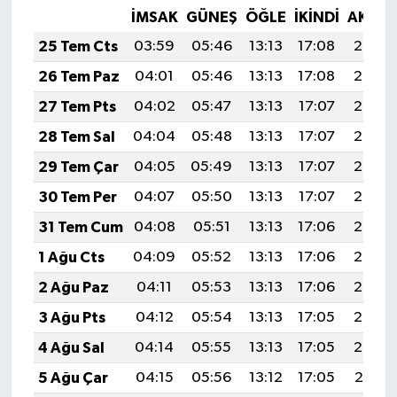
İMSAK
GÜNEŞ
ÖĞLE
İKINDI
AKŞA
25 Tem Cts
03:59
05:46
13:13
17:08
20:30
26 Tem Paz
04:01
05:46
13:13
17:08
20:30
27 Tem Pts
04:02
05:47
13:13
17:07
20:29
28 Tem Sal
04:04
05:48
13:13
17:07
20:28
29 Tem Çar
04:05
05:49
13:13
17:07
20:27
30 Tem Per
04:07
05:50
13:13
17:07
20:26
31 Tem Cum
04:08
05:51
13:13
17:06
20:25
1 Ağu Cts
04:09
05:52
13:13
17:06
20:24
2 Ağu Paz
04:11
05:53
13:13
17:06
20:23
3 Ağu Pts
04:12
05:54
13:13
17:05
20:22
4 Ağu Sal
04:14
05:55
13:13
17:05
20:20
5 Ağu Çar
04:15
05:56
13:12
17:05
20:19