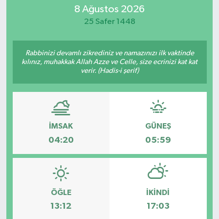
8 Ağustos 2026
25 Safer 1448
Rabbinizi devamlı zikrediniz ve namazınızı ilk vaktinde
kılınız, muhakkak Allah Azze ve Celle, size ecrinizi kat kat
verir. (Hadis-i şerif)
İMSAK
GÜNEŞ
04:20
05:59
ÖĞLE
İKINDI
13:12
17:03