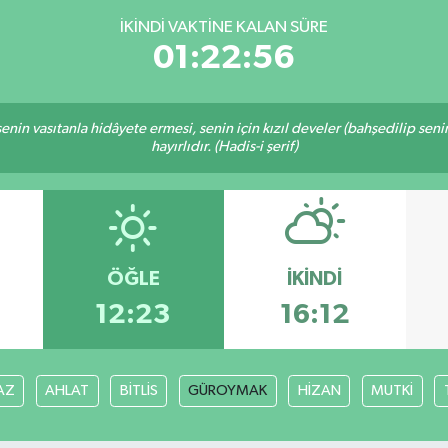
İKINDI VAKTINE KALAN SÜRE
01:22:56
n senin vasıtanla hidâyete ermesi, senin için kızıl develer (bahşedilip s
hayırlıdır. (Hadis-i şerif)
ÖĞLE
İKINDI
12:23
16:12
AZ
AHLAT
BİTLİS
GÜROYMAK
HİZAN
MUTKİ