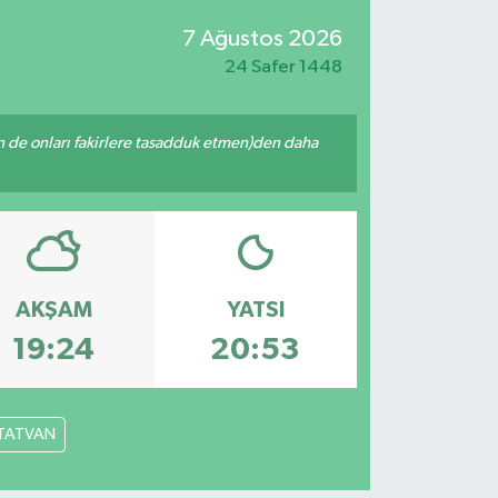
7 Ağustos 2026
24 Safer 1448
enin de onları fakirlere tasadduk etmen)den daha
AKŞAM
YATSI
19:24
20:53
TATVAN