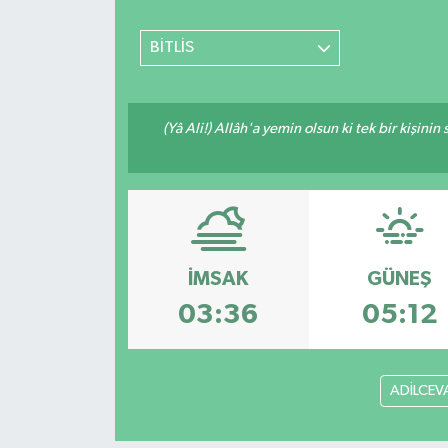
BİTLİS
(Yâ Ali!) Allâh'a yemin olsun ki tek bir kişini
İMSAK
GÜNEŞ
03:36
05:12
ADİLCEV