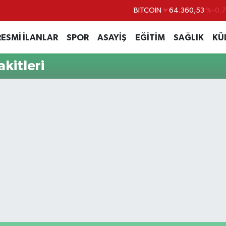
BITCOIN
64.360,53
%-0.
DOLAR
47,7069
%0.
RESMİ İLANLAR
SPOR
ASAYİŞ
EĞİTİM
SAĞLIK
KÜ
EURO
55,0265
%0.
kitleri
STERLİN
64,1897
%0.
GRAM ALTIN
6574.81
%1.
BİST100
13.887
%6