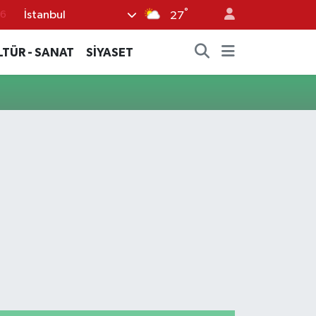
°
İstanbul
76
27
17
LTÜR - SANAT
SİYASET
01
02
44
4