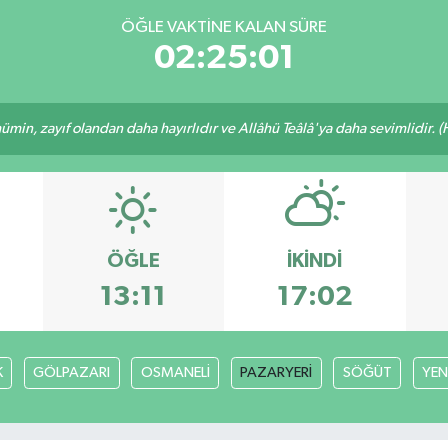
ÖĞLE VAKTINE KALAN SÜRE
02:25:01
min, zayıf olandan daha hayırlıdır ve Allâhü Teâlâ'ya daha sevimlidir. (H
ÖĞLE
İKINDI
13:11
17:02
K
GÖLPAZARI
OSMANELİ
PAZARYERİ
SÖĞÜT
YEN