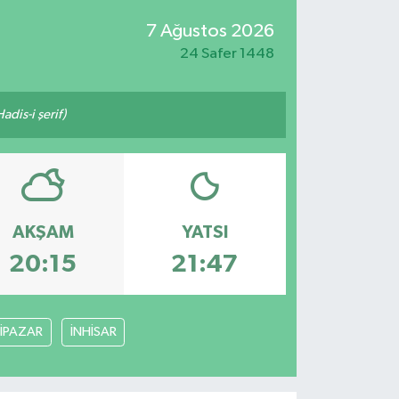
7 Ağustos 2026
24 Safer 1448
adis-i şerif)
AKŞAM
YATSI
20:15
21:47
İPAZAR
İNHİSAR