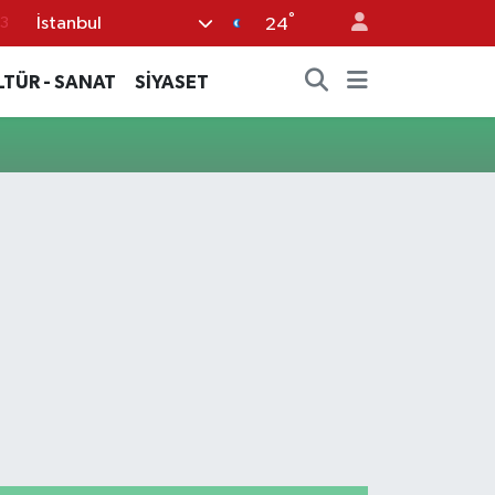
°
İstanbul
3
24
0
LTÜR - SANAT
SİYASET
8
0
5
0