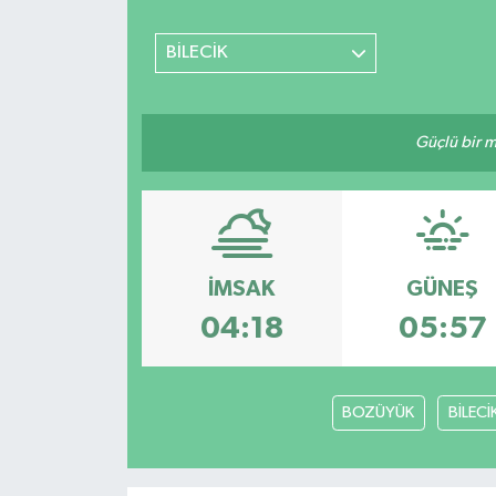
BİLECİK
Güçlü bir mü
İMSAK
GÜNEŞ
04:18
05:57
BOZÜYÜK
BİLECİ