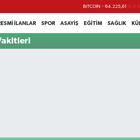
BITCOIN
64.225,61
%-0.6
DOLAR
47,6704
%
RESMİ İLANLAR
SPOR
ASAYİŞ
EĞİTİM
SAĞLIK
KÜ
EURO
55,0406
%-0.0
akitleri
STERLİN
64,2143
%
GRAM ALTIN
6510.40
%0.4
BİST100
13.799
%7