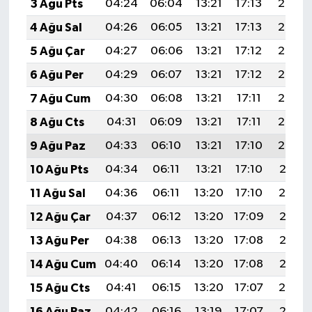
3 Ağu Pts
04:24
06:04
13:21
17:13
20:29
4 Ağu Sal
04:26
06:05
13:21
17:13
20:28
5 Ağu Çar
04:27
06:06
13:21
17:12
20:27
6 Ağu Per
04:29
06:07
13:21
17:12
20:25
7 Ağu Cum
04:30
06:08
13:21
17:11
20:24
8 Ağu Cts
04:31
06:09
13:21
17:11
20:23
9 Ağu Paz
04:33
06:10
13:21
17:10
20:22
10 Ağu Pts
04:34
06:11
13:21
17:10
20:21
11 Ağu Sal
04:36
06:11
13:20
17:10
20:19
12 Ağu Çar
04:37
06:12
13:20
17:09
20:18
13 Ağu Per
04:38
06:13
13:20
17:08
20:17
14 Ağu Cum
04:40
06:14
13:20
17:08
20:16
15 Ağu Cts
04:41
06:15
13:20
17:07
20:14
16 Ağu Paz
04:42
06:16
13:19
17:07
20:13