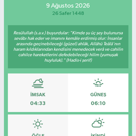
9 Ağustos 2026
26 Safer 1448
Resûlullah (s.a.v.) buyurdular: "Kimde şu üç şey bulunursa
sevâbı hak eder ve imanını kemâle erdirmiş olur: İnsanlar
arasında geçinebileceği (güzel) ahlâk, Allâhü Teâlâ'nın
haram kıldıklarından kendisini menedecek verâ ve cahilin
cahilce hareketlerini defedebileceği hilim (yumuşak
huyluluk)." (Hadis-i şerif)
İMSAK
GÜNEŞ
04:33
06:10
ÖĞLE
İKINDI