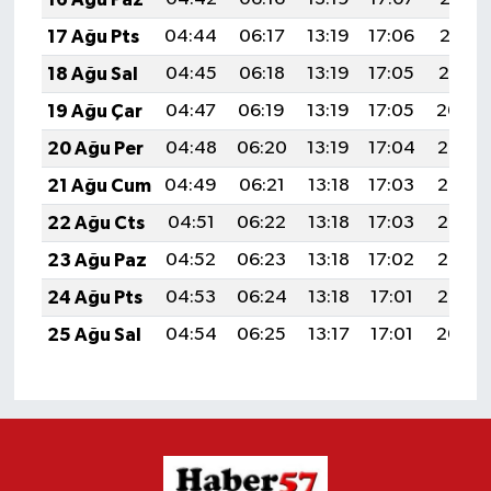
17 Ağu Pts
04:44
06:17
13:19
17:06
20:12
18 Ağu Sal
04:45
06:18
13:19
17:05
20:10
19 Ağu Çar
04:47
06:19
13:19
17:05
20:09
20 Ağu Per
04:48
06:20
13:19
17:04
20:07
21 Ağu Cum
04:49
06:21
13:18
17:03
20:06
22 Ağu Cts
04:51
06:22
13:18
17:03
20:05
23 Ağu Paz
04:52
06:23
13:18
17:02
20:03
24 Ağu Pts
04:53
06:24
13:18
17:01
20:02
25 Ağu Sal
04:54
06:25
13:17
17:01
20:00