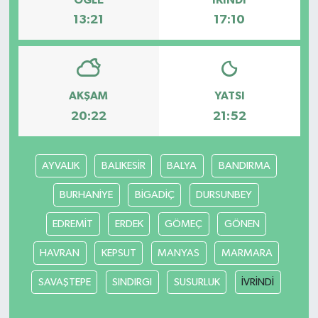
13:21
17:10
AKŞAM
YATSI
20:22
21:52
AYVALIK
BALIKESİR
BALYA
BANDIRMA
BURHANİYE
BİGADİÇ
DURSUNBEY
EDREMİT
ERDEK
GÖMEÇ
GÖNEN
HAVRAN
KEPSUT
MANYAS
MARMARA
SAVAŞTEPE
SINDIRGI
SUSURLUK
İVRİNDİ