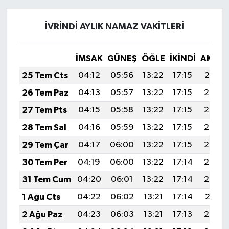
İVRİNDİ AYLIK NAMAZ VAKITLERI
İMSAK
GÜNEŞ
ÖĞLE
İKINDI
AKŞA
25 Tem Cts
04:12
05:56
13:22
17:15
20:37
26 Tem Paz
04:13
05:57
13:22
17:15
20:36
27 Tem Pts
04:15
05:58
13:22
17:15
20:36
28 Tem Sal
04:16
05:59
13:22
17:15
20:35
29 Tem Çar
04:17
06:00
13:22
17:15
20:34
30 Tem Per
04:19
06:00
13:22
17:14
20:33
31 Tem Cum
04:20
06:01
13:22
17:14
20:32
1 Ağu Cts
04:22
06:02
13:21
17:14
20:31
2 Ağu Paz
04:23
06:03
13:21
17:13
20:30