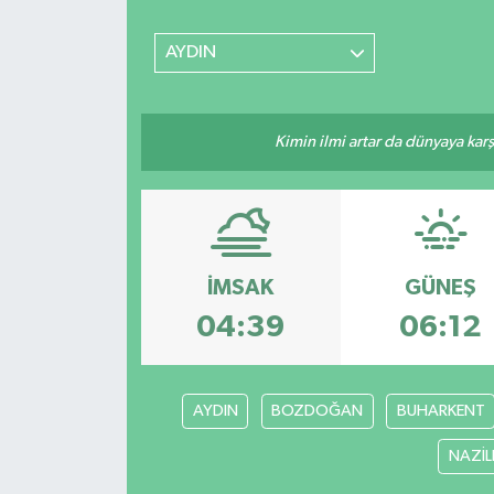
AYDIN
Kimin ilmi artar da dünyaya karş
İMSAK
GÜNEŞ
04:39
06:12
AYDIN
BOZDOĞAN
BUHARKENT
NAZİLL