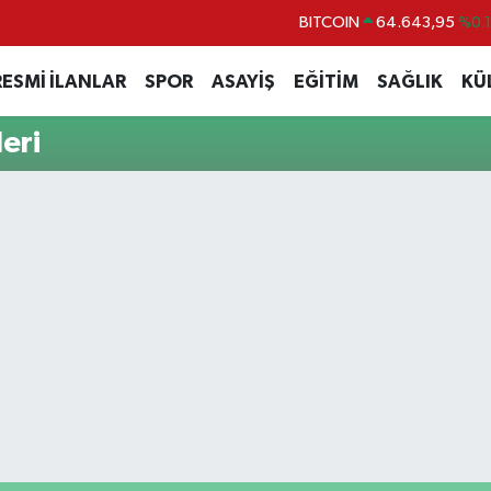
BITCOIN
64.643,95
%0.
DOLAR
47,6006
%0.
RESMİ İLANLAR
SPOR
ASAYİŞ
EĞİTİM
SAĞLIK
KÜ
EURO
55,0250
%0.
eri
STERLİN
64,2398
%0
GRAM ALTIN
6513.94
%0.
BİST100
13.768
%4