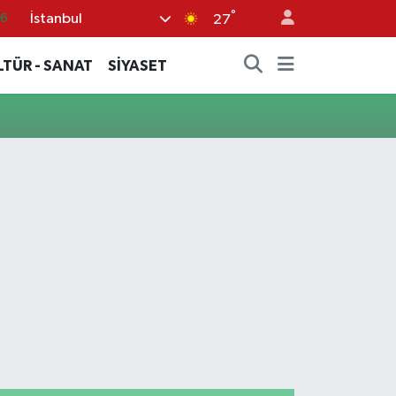
°
İstanbul
16
27
06
LTÜR - SANAT
SİYASET
02
.2
32
8