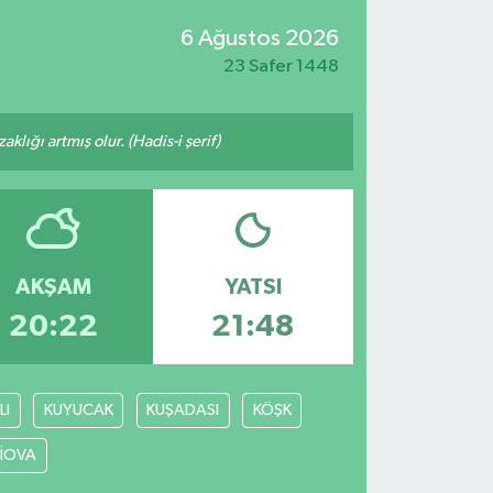
6 Ağustos 2026
23 Safer 1448
lığı artmış olur. (Hadis-i şerif)
AKŞAM
YATSI
20:22
21:48
LI
KUYUCAK
KUŞADASI
KÖŞK
LİOVA