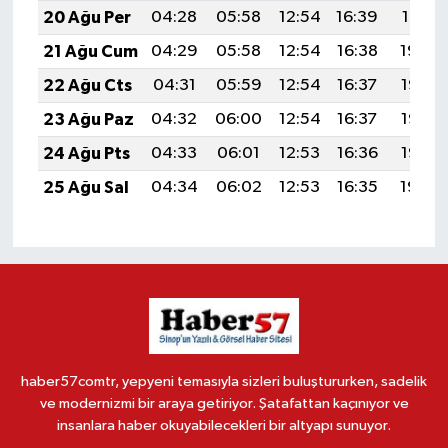
20 Ağu Per
04:28
05:58
12:54
16:39
19:41
21 Ağu Cum
04:29
05:58
12:54
16:38
19:40
22 Ağu Cts
04:31
05:59
12:54
16:37
19:38
23 Ağu Paz
04:32
06:00
12:54
16:37
19:37
24 Ağu Pts
04:33
06:01
12:53
16:36
19:35
25 Ağu Sal
04:34
06:02
12:53
16:35
19:34
haber57comtr, yepyeni temasıyla sizleri buluştururken, sadelik
ve modernizmi bir araya getiriyor. Şatafattan kaçınıyor ve
insanlara haber okuyabilecekleri bir altyapı sunuyor.