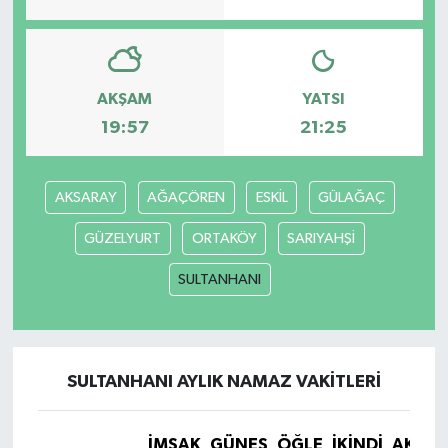
AKŞAM
YATSI
19:57
21:25
AKSARAY
AĞAÇÖREN
ESKİL
GÜLAĞAÇ
GÜZELYURT
ORTAKÖY
SARIYAHŞİ
SULTANHANI
SULTANHANI AYLIK NAMAZ VAKITLERI
İMSAK
GÜNEŞ
ÖĞLE
İKINDI
AKŞA