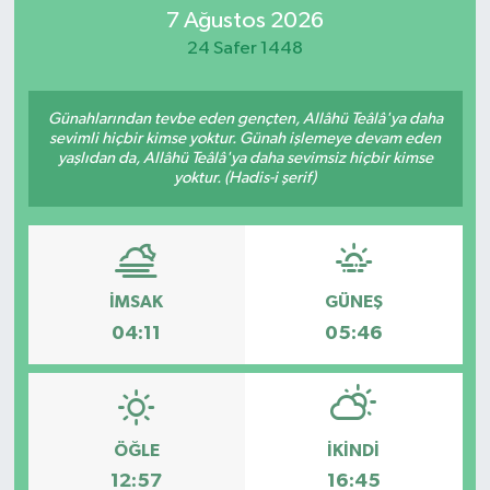
7 Ağustos 2026
24 Safer 1448
Günahlarından tevbe eden gençten, Allâhü Teâlâ'ya daha
sevimli hiçbir kimse yoktur. Günah işlemeye devam eden
yaşlıdan da, Allâhü Teâlâ'ya daha sevimsiz hiçbir kimse
yoktur. (Hadis-i şerif)
İMSAK
GÜNEŞ
04:11
05:46
ÖĞLE
İKINDI
12:57
16:45