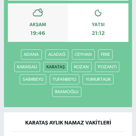
AKŞAM
YATSI
19:46
21:12
ADANA
ALADAĞ
CEYHAN
FEKE
KARAISALI
KARATAŞ
KOZAN
POZANTI
SAİMBEYLİ
TUFANBEYLİ
YUMURTALIK
İMAMOĞLU
KARATAŞ AYLIK NAMAZ VAKITLERI