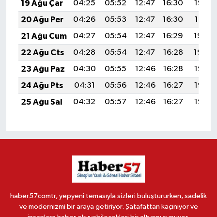
19 Ağu Çar
04:25
05:52
12:47
16:30
19:32
20 Ağu Per
04:26
05:53
12:47
16:30
19:31
21 Ağu Cum
04:27
05:54
12:47
16:29
19:30
22 Ağu Cts
04:28
05:54
12:47
16:28
19:29
23 Ağu Paz
04:30
05:55
12:46
16:28
19:27
24 Ağu Pts
04:31
05:56
12:46
16:27
19:26
25 Ağu Sal
04:32
05:57
12:46
16:27
19:25
haber57comtr, yepyeni temasıyla sizleri buluştururken, sadelik
ve modernizmi bir araya getiriyor. Şatafattan kaçınıyor ve