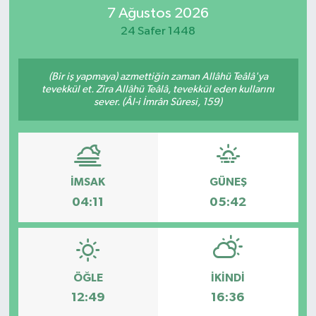
7 Ağustos 2026
24 Safer 1448
(Bir iş yapmaya) azmettiğin zaman Allâhü Teâlâ'ya
tevekkül et. Zira Allâhü Teâlâ, tevekkül eden kullarını
sever. (Âl-i İmrân Sûresi, 159)
İMSAK
GÜNEŞ
04:11
05:42
ÖĞLE
İKINDI
12:49
16:36