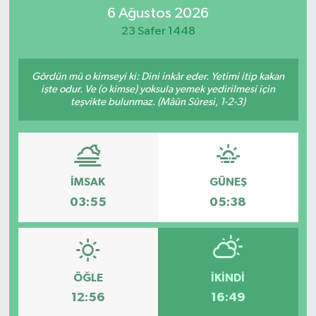
6 Ağustos 2026
23 Safer 1448
Gördün mü o kimseyi ki: Dini inkâr eder. Yetimi itip kakan
işte odur. Ve (o kimse) yoksula yemek yedirilmesi için
teşvikte bulunmaz. (Mâûn Sûresi, 1-2-3)
İMSAK
GÜNEŞ
03:55
05:38
ÖĞLE
İKINDI
12:56
16:49