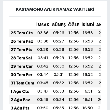
KASTAMONU AYLIK NAMAZ VAKITLERI
İMSAK
GÜNEŞ
ÖĞLE
İKINDI
AKŞA
25 Tem Cts
03:36
05:26
12:56
16:53
20:17
26 Tem Paz
03:38
05:27
12:56
16:53
20:16
27 Tem Pts
03:39
05:28
12:56
16:53
20:15
28 Tem Sal
03:41
05:29
12:56
16:52
20:14
29 Tem Çar
03:42
05:30
12:56
16:52
20:13
30 Tem Per
03:44
05:31
12:56
16:52
20:12
31 Tem Cum
03:45
05:32
12:56
16:52
20:11
1 Ağu Cts
03:47
05:33
12:56
16:51
20:10
2 Ağu Paz
03:49
05:34
12:56
16:51
20:09
3 Ağu Pts
03:50
05:35
12:56
16:50
20:08