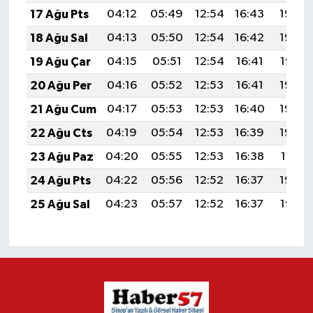
17 Ağu Pts
04:12
05:49
12:54
16:43
19:50
18 Ağu Sal
04:13
05:50
12:54
16:42
19:48
19 Ağu Çar
04:15
05:51
12:54
16:41
19:47
20 Ağu Per
04:16
05:52
12:53
16:41
19:45
21 Ağu Cum
04:17
05:53
12:53
16:40
19:44
22 Ağu Cts
04:19
05:54
12:53
16:39
19:42
23 Ağu Paz
04:20
05:55
12:53
16:38
19:41
24 Ağu Pts
04:22
05:56
12:52
16:37
19:39
25 Ağu Sal
04:23
05:57
12:52
16:37
19:38