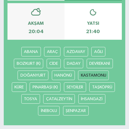
AKŞAM
YATSI
20:04
21:40
ABANA
ARAÇ
AZDAVAY
AĞLI
BOZKURT (K)
CİDE
DADAY
DEVREKANİ
DOĞANYURT
HANÖNÜ
KASTAMONU
KÜRE
PINARBAŞI (K)
SEYDİLER
TAŞKÖPRÜ
TOSYA
ÇATALZEYTİN
İHSANGAZİ
İNEBOLU
ŞENPAZAR