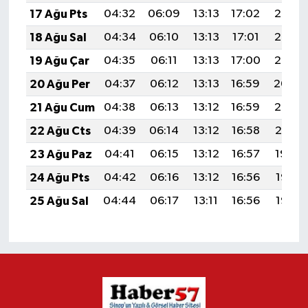
17 Ağu Pts
04:32
06:09
13:13
17:02
20:08
18 Ağu Sal
04:34
06:10
13:13
17:01
20:07
19 Ağu Çar
04:35
06:11
13:13
17:00
20:05
20 Ağu Per
04:37
06:12
13:13
16:59
20:04
21 Ağu Cum
04:38
06:13
13:12
16:59
20:02
22 Ağu Cts
04:39
06:14
13:12
16:58
20:01
23 Ağu Paz
04:41
06:15
13:12
16:57
19:59
24 Ağu Pts
04:42
06:16
13:12
16:56
19:58
25 Ağu Sal
04:44
06:17
13:11
16:56
19:56