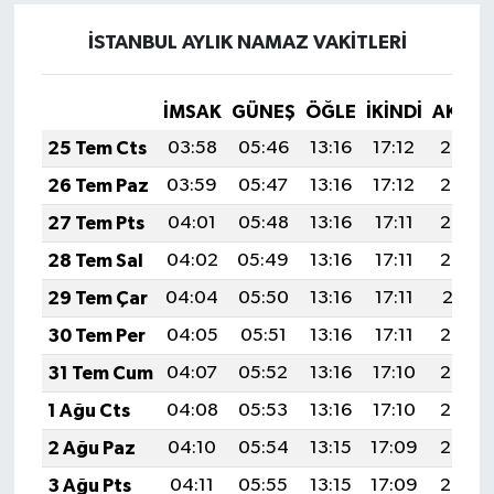
İSTANBUL AYLIK NAMAZ VAKITLERI
İMSAK
GÜNEŞ
ÖĞLE
İKINDI
AKŞA
25 Tem Cts
03:58
05:46
13:16
17:12
20:35
26 Tem Paz
03:59
05:47
13:16
17:12
20:34
27 Tem Pts
04:01
05:48
13:16
17:11
20:33
28 Tem Sal
04:02
05:49
13:16
17:11
20:32
29 Tem Çar
04:04
05:50
13:16
17:11
20:31
30 Tem Per
04:05
05:51
13:16
17:11
20:30
31 Tem Cum
04:07
05:52
13:16
17:10
20:29
1 Ağu Cts
04:08
05:53
13:16
17:10
20:28
2 Ağu Paz
04:10
05:54
13:15
17:09
20:27
3 Ağu Pts
04:11
05:55
13:15
17:09
20:26