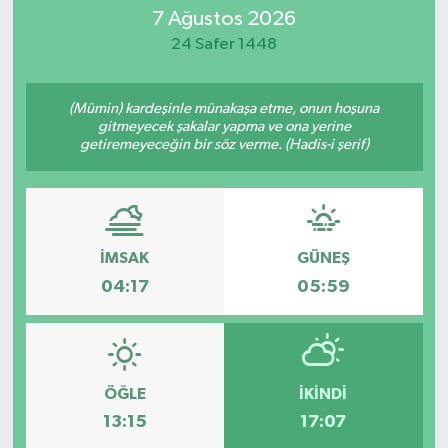
7 Ağustos 2026
24 Safer 1448
(Mümin) kardeşinle münakaşa etme, onun hoşuna
gitmeyecek şakalar yapma ve ona yerine
getiremeyeceğin bir söz verme. (Hadis-i şerif)
İMSAK
GÜNEŞ
04:17
05:59
ÖĞLE
İKINDI
13:15
17:07