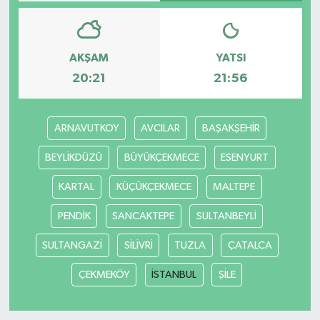
AKŞAM
YATSI
20:21
21:56
ARNAVUTKOY
AVCILAR
BAŞAKŞEHİR
BEYLİKDÜZÜ
BÜYÜKÇEKMECE
ESENYURT
KARTAL
KÜÇÜKÇEKMECE
MALTEPE
PENDİK
SANCAKTEPE
SULTANBEYLİ
SULTANGAZİ
SİLİVRİ
TUZLA
ÇATALCA
ÇEKMEKÖY
İSTANBUL
ŞİLE