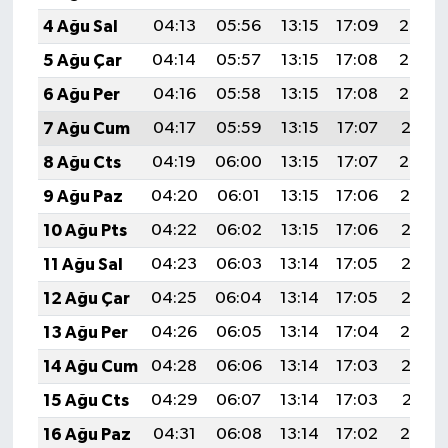
4 Ağu Sal
04:13
05:56
13:15
17:09
20:25
5 Ağu Çar
04:14
05:57
13:15
17:08
20:24
6 Ağu Per
04:16
05:58
13:15
17:08
20:23
7 Ağu Cum
04:17
05:59
13:15
17:07
20:21
8 Ağu Cts
04:19
06:00
13:15
17:07
20:20
9 Ağu Paz
04:20
06:01
13:15
17:06
20:19
10 Ağu Pts
04:22
06:02
13:15
17:06
20:18
11 Ağu Sal
04:23
06:03
13:14
17:05
20:16
12 Ağu Çar
04:25
06:04
13:14
17:05
20:15
13 Ağu Per
04:26
06:05
13:14
17:04
20:14
14 Ağu Cum
04:28
06:06
13:14
17:03
20:12
15 Ağu Cts
04:29
06:07
13:14
17:03
20:11
16 Ağu Paz
04:31
06:08
13:14
17:02
20:10