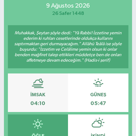
9 Ağustos 2026
26 Safer 1448
Muhakkak, Şeytan şöyle dedi: "Yâ Rabbi! İzzetine yemin
ederim ki ruhları cesetlerinde oldukça kullarını
saptırmaktan geri durmayacağım." Allâhü Teâlâ ise şöyle
buyurdu: "İzzetim ve Celâlime yemin olsun ki onlar
benden mağfiret talep ettikleri müddetçe ben de onları
affetmeye devam edeceğim." (Hadis-i şerif)
İMSAK
GÜNEŞ
04:10
05:47
ÖĞLE
İKINDI