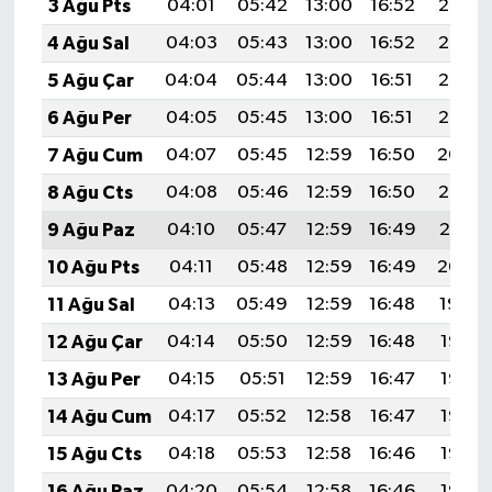
3 Ağu Pts
04:01
05:42
13:00
16:52
20:08
4 Ağu Sal
04:03
05:43
13:00
16:52
20:07
5 Ağu Çar
04:04
05:44
13:00
16:51
20:06
6 Ağu Per
04:05
05:45
13:00
16:51
20:05
7 Ağu Cum
04:07
05:45
12:59
16:50
20:04
8 Ağu Cts
04:08
05:46
12:59
16:50
20:02
9 Ağu Paz
04:10
05:47
12:59
16:49
20:01
10 Ağu Pts
04:11
05:48
12:59
16:49
20:00
11 Ağu Sal
04:13
05:49
12:59
16:48
19:59
12 Ağu Çar
04:14
05:50
12:59
16:48
19:57
13 Ağu Per
04:15
05:51
12:59
16:47
19:56
14 Ağu Cum
04:17
05:52
12:58
16:47
19:55
15 Ağu Cts
04:18
05:53
12:58
16:46
19:53
16 Ağu Paz
04:20
05:54
12:58
16:46
19:52