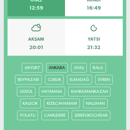
12:59
16:49
AKŞAM
YATSI
20:01
21:32
AKYURT
ANKARA
AYAŞ
BALA
BEYPAZARI
CUBUK
ELMADAĞ
EVREN
GÜDÜL
HAYMANA
KAHRAMANKAZAN
KALECİK
KIZILCAHAMAM
NALLIHAN
POLATLI
ÇAMLIDERE
ŞEREFLİKOÇHİSAR