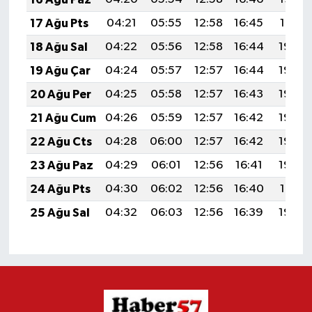
17 Ağu Pts
04:21
05:55
12:58
16:45
19:51
18 Ağu Sal
04:22
05:56
12:58
16:44
19:49
19 Ağu Çar
04:24
05:57
12:57
16:44
19:48
20 Ağu Per
04:25
05:58
12:57
16:43
19:46
21 Ağu Cum
04:26
05:59
12:57
16:42
19:45
22 Ağu Cts
04:28
06:00
12:57
16:42
19:44
23 Ağu Paz
04:29
06:01
12:56
16:41
19:42
24 Ağu Pts
04:30
06:02
12:56
16:40
19:41
25 Ağu Sal
04:32
06:03
12:56
16:39
19:39