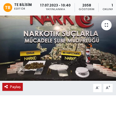
TE BILISIM
17.07.2023 - 10:40
2058
1 
EDITÖR
YAYINLANMA
GÖSTERIM
OKUNMA 
Paylaş
-
+
A
A