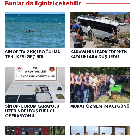
Bunlar da ilginizi çekebilir
SİNOP’TA 2 KİŞİ BOĞULMA
KARAVANINI PARK EDERKEN
TEHLİKESİ GEÇİRDİ
KAYALIKLARA DÜŞÜRDÜ
SİNOP-ÇORUM KARAYOLU
MURAT ÖZMEN’İN ACI GÜNÜ
ÜZERİNDE UYUŞTURUCU
OPERASYONU