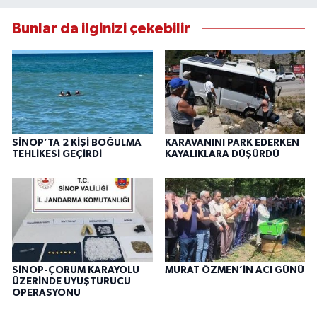
Bunlar da ilginizi çekebilir
SİNOP’TA 2 KİŞİ BOĞULMA
KARAVANINI PARK EDERKEN
TEHLİKESİ GEÇİRDİ
KAYALIKLARA DÜŞÜRDÜ
SİNOP-ÇORUM KARAYOLU
MURAT ÖZMEN’İN ACI GÜNÜ
ÜZERİNDE UYUŞTURUCU
OPERASYONU