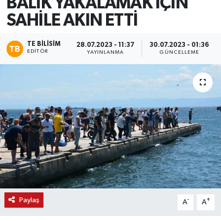
BALIK YAKALAMAK İÇİN
SAHİLE AKIN ETTİ
TE BILISIM
28.07.2023 - 11:37
30.07.2023 - 01:36
EDITÖR
YAYINLANMA
GÜNCELLEME
Paylaş
-
+
A
A