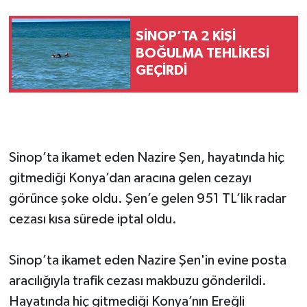
SİNOP’TA 2 KİŞİ
BOĞULMA TEHLİKESİ
GEÇİRDİ
Sinop’ta ikamet eden Nazire Şen, hayatında hiç
gitmediği Konya’dan aracına gelen cezayı
görünce şoke oldu. Şen’e gelen 951 TL’lik radar
cezası kısa sürede iptal oldu.
Sinop’ta ikamet eden Nazire Şen'in evine posta
aracılığıyla trafik cezası makbuzu gönderildi.
Hayatında hiç gitmediği Konya’nın Ereğli