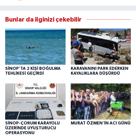
Bunlar da ilginizi çekebilir
SİNOP’TA 2 KİŞİ BOĞULMA
KARAVANINI PARK EDERKEN
TEHLİKESİ GEÇİRDİ
KAYALIKLARA DÜŞÜRDÜ
SİNOP-ÇORUM KARAYOLU
MURAT ÖZMEN’İN ACI GÜNÜ
ÜZERİNDE UYUŞTURUCU
OPERASYONU