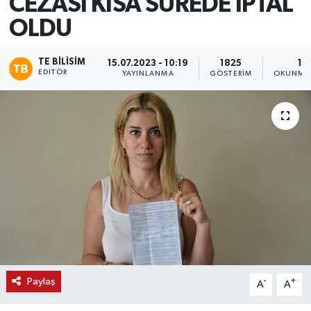
CEZASI KISA SÜREDE İPTAL
OLDU
TE BILISIM
15.07.2023 - 10:19
1825
1 
EDITÖR
YAYINLANMA
GÖSTERIM
OKUNMA 
Paylaş
-
+
A
A