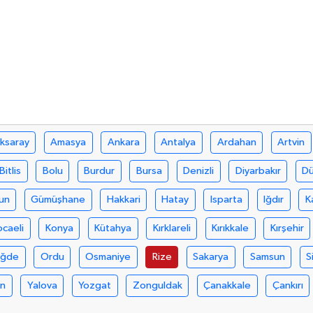
ksaray
Amasya
Ankara
Antalya
Ardahan
Artvin
Bitlis
Bolu
Burdur
Bursa
Denizli
Diyarbakır
D
un
Gümüşhane
Hakkari
Hatay
Isparta
Iğdır
K
ocaeli
Konya
Kütahya
Kırklareli
Kırıkkale
Kırşehir
iğde
Ordu
Osmaniye
Rize
Sakarya
Samsun
S
an
Yalova
Yozgat
Zonguldak
Çanakkale
Çankırı