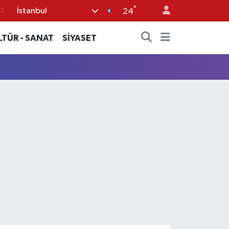
°
İstanbul
3
24
6
LTÜR - SANAT
SİYASET
2
7
5
0