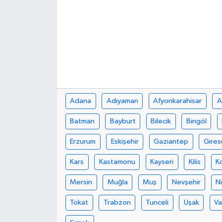
Adana
Adıyaman
Afyonkarahisar
A
Batman
Bayburt
Bilecik
Bingöl
Erzurum
Eskişehir
Gaziantep
Gires
Kars
Kastamonu
Kayseri
Kilis
K
Mersin
Muğla
Muş
Nevşehir
N
Tokat
Trabzon
Tunceli
Uşak
V