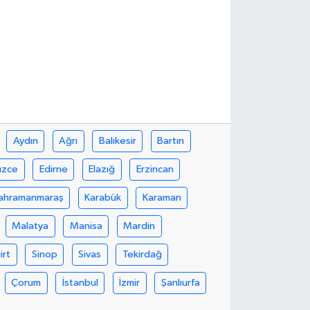
Aydın
Ağrı
Balıkesir
Bartın
üzce
Edirne
Elazığ
Erzincan
ahramanmaraş
Karabük
Karaman
Malatya
Manisa
Mardin
iirt
Sinop
Sivas
Tekirdağ
Çorum
İstanbul
İzmir
Şanlıurfa