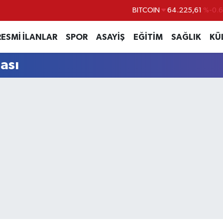
BITCOIN
64.225,61
%-0.6
DOLAR
47,7143
%0.1
RESMİ İLANLAR
SPOR
ASAYİŞ
EĞİTİM
SAĞLIK
KÜ
EURO
55,0317
%-0.0
ası
STERLİN
64,2463
%0.0
GRAM ALTIN
6510.40
%0.4
BİST100
13.799
%7