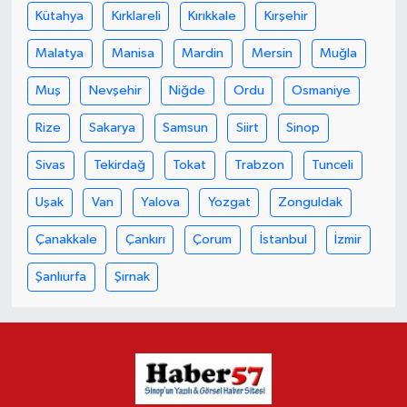
Kütahya
Kırklareli
Kırıkkale
Kırşehir
Malatya
Manisa
Mardin
Mersin
Muğla
Muş
Nevşehir
Niğde
Ordu
Osmaniye
Rize
Sakarya
Samsun
Siirt
Sinop
Sivas
Tekirdağ
Tokat
Trabzon
Tunceli
Uşak
Van
Yalova
Yozgat
Zonguldak
Çanakkale
Çankırı
Çorum
İstanbul
İzmir
Şanlıurfa
Şırnak