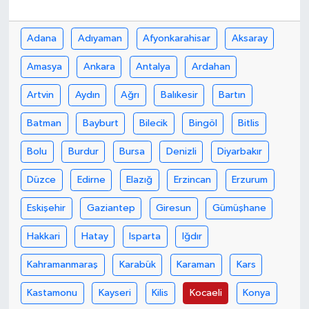
Adana
Adıyaman
Afyonkarahisar
Aksaray
Amasya
Ankara
Antalya
Ardahan
Artvin
Aydın
Ağrı
Balıkesir
Bartın
Batman
Bayburt
Bilecik
Bingöl
Bitlis
Bolu
Burdur
Bursa
Denizli
Diyarbakır
Düzce
Edirne
Elazığ
Erzincan
Erzurum
Eskişehir
Gaziantep
Giresun
Gümüşhane
Hakkari
Hatay
Isparta
Iğdır
Kahramanmaraş
Karabük
Karaman
Kars
Kastamonu
Kayseri
Kilis
Kocaeli
Konya