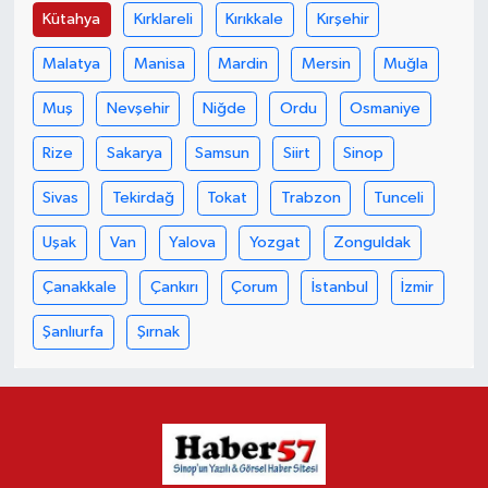
Kütahya
Kırklareli
Kırıkkale
Kırşehir
Malatya
Manisa
Mardin
Mersin
Muğla
Muş
Nevşehir
Niğde
Ordu
Osmaniye
Rize
Sakarya
Samsun
Siirt
Sinop
Sivas
Tekirdağ
Tokat
Trabzon
Tunceli
Uşak
Van
Yalova
Yozgat
Zonguldak
Çanakkale
Çankırı
Çorum
İstanbul
İzmir
Şanlıurfa
Şırnak