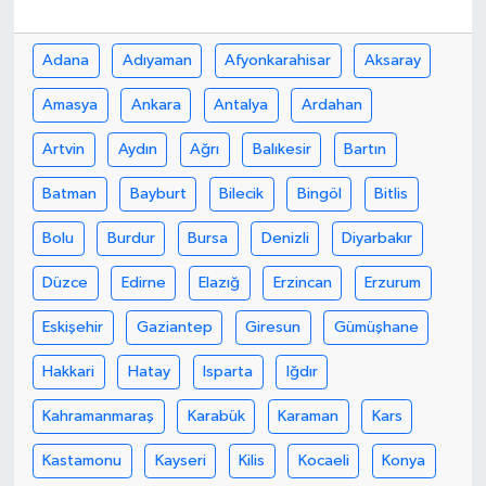
Adana
Adıyaman
Afyonkarahisar
Aksaray
Amasya
Ankara
Antalya
Ardahan
Artvin
Aydın
Ağrı
Balıkesir
Bartın
Batman
Bayburt
Bilecik
Bingöl
Bitlis
Bolu
Burdur
Bursa
Denizli
Diyarbakır
Düzce
Edirne
Elazığ
Erzincan
Erzurum
Eskişehir
Gaziantep
Giresun
Gümüşhane
Hakkari
Hatay
Isparta
Iğdır
Kahramanmaraş
Karabük
Karaman
Kars
Kastamonu
Kayseri
Kilis
Kocaeli
Konya