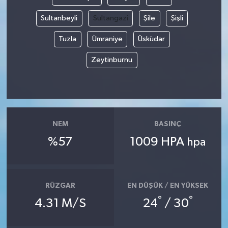
Sultanbeyli
Sultangazi
Şile
Şişli
Tuzla
Ümraniye
Üsküdar
Zeytinburnu
NEM
BASINÇ
%57
1009 HPA
hpa
RÜZGAR
EN DÜŞÜK / EN YÜKSEK
°
°
4.31 M/S
24
/ 30