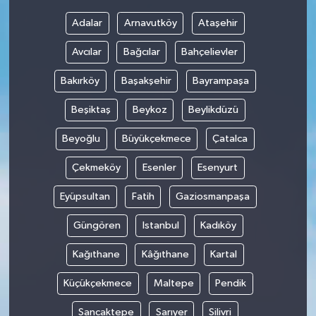
Adalar
Arnavutköy
Ataşehir
Avcılar
Bağcılar
Bahçelievler
Bakırköy
Başakşehir
Bayrampaşa
Beşiktaş
Beykoz
Beylikdüzü
Beyoğlu
Büyükçekmece
Çatalca
Çekmeköy
Esenler
Esenyurt
Eyüpsultan
Fatih
Gaziosmanpaşa
Güngören
Istanbul
Kadıköy
Kağıthane
Kâğıthane
Kartal
Küçükçekmece
Maltepe
Pendik
Sancaktepe
Sarıyer
Silivri