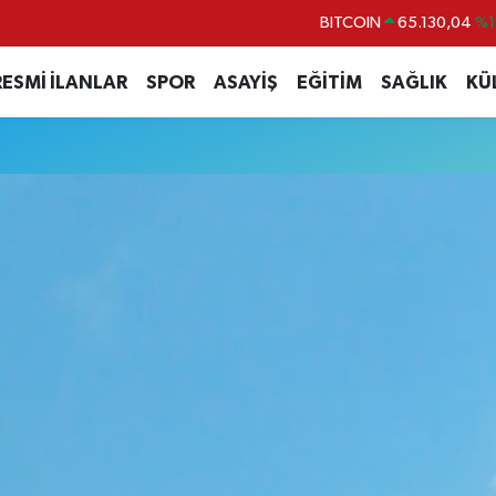
BITCOIN
65.130,04
%1
DOLAR
47,7106
%0.
RESMİ İLANLAR
SPOR
ASAYİŞ
EĞİTİM
SAĞLIK
KÜ
EURO
55,1652
%0.
STERLİN
64,4046
%0.
GRAM ALTIN
6618.49
%2.
BİST100
13.773
%-