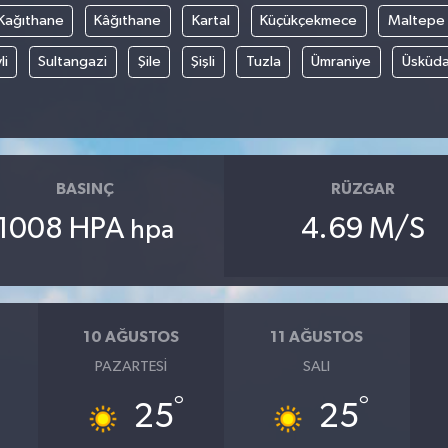
Kağıthane
Kâğıthane
Kartal
Küçükçekmece
Maltepe
li
Sultangazi
Şile
Şişli
Tuzla
Ümraniye
Üsküda
BASINÇ
RÜZGAR
1008 HPA
4.69 M/S
hpa
10 AĞUSTOS
11 AĞUSTOS
PAZARTESI
SALI
°
°
25
25