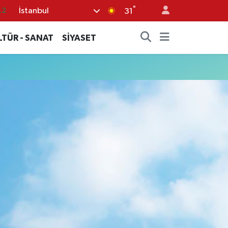
°
İstanbul
.2
31
17
LTÜR - SANAT
SİYASET
27
35
12
19