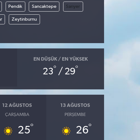
Pendik
Sancaktepe
Sarıyer
r
Zeytinburnu
EN DÜŞÜK / EN YÜKSEK
°
°
23
/ 29
12 AĞUSTOS
13 AĞUSTOS
ÇARŞAMBA
PERŞEMBE
°
°
25
26