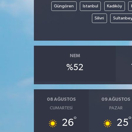
Güngören
Istanbul
Kadıköy
Silivri
Sultanbey
NEM
%52
08 AĞUSTOS
09 AĞUSTOS
CUMARTESI
PAZAR
°
°
26
25