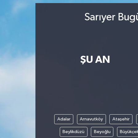
Sarıyer Bug
ŞU AN
Adalar
Arnavutköy
Ataşehir
Beylikdüzü
Beyoğlu
Büyükçe