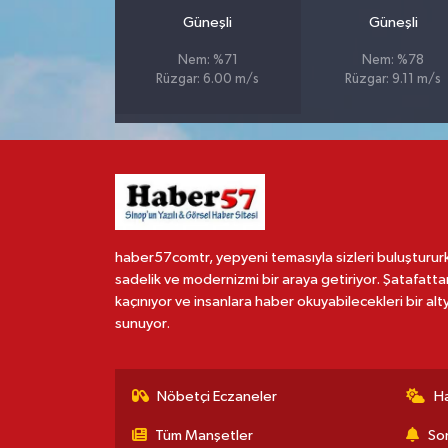
Güneşli
Güneşli
Nem: %71
Nem: %78
Rüzgar: 6.00 m/s
Rüzgar: 9.11 m/s
haber57comtr, yepyeni temasıyla sizleri buluşturur
sadelik ve modernizmi bir araya getiriyor. Şatafatta
kaçınıyor ve insanlara haber okuyabilecekleri bir alt
sunuyor.
Nöbetçi Eczaneler
H
Tüm Manşetler
Son