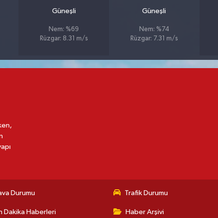
Güneşli
Güneşli
Nem: %69
Nem: %74
Rüzgar: 8.31 m/s
Rüzgar: 7.31 m/s
ken,
n
yapı
ava Durumu
Trafik Durumu
 Dakika Haberleri
Haber Arşivi