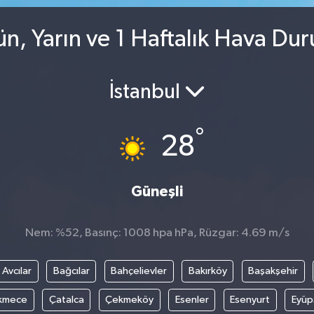
ün, Yarın ve 1 Haftalık Hava Du
İstanbul
°
28
Güneşli
Nem: %52, Basınç: 1008 hpa hPa, Rüzgar: 4.69 m/s
Avcılar
Bağcılar
Bahçelievler
Bakırköy
Başakşehir
kmece
Çatalca
Çekmeköy
Esenler
Esenyurt
Eyüp