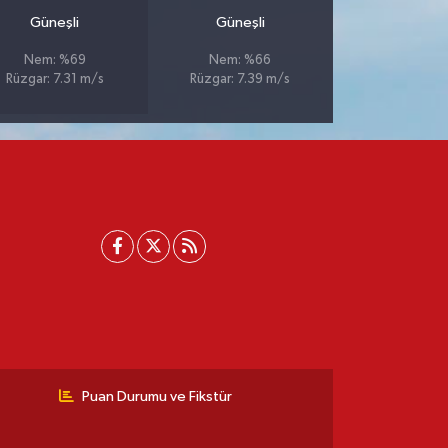
Güneşli
Güneşli
Nem: %69
Nem: %66
Rüzgar: 7.31 m/s
Rüzgar: 7.39 m/s
Puan Durumu ve Fikstür