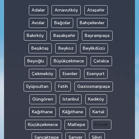
Adalar
Arnavutköy
Ataşehir
Avcılar
Bağcılar
Bahçelievler
Bakırköy
Başakşehir
Bayrampaşa
Beşiktaş
Beykoz
Beylikdüzü
Beyoğlu
Büyükçekmece
Çatalca
Çekmeköy
Esenler
Esenyurt
Eyüpsultan
Fatih
Gaziosmanpaşa
Güngören
Istanbul
Kadıköy
Kağıthane
Kâğıthane
Kartal
Küçükçekmece
Maltepe
Pendik
Sancaktepe
Sarıyer
Silivri