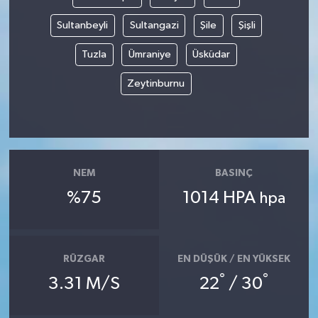
Sultanbeyli
Sultangazi
Şile
Şişli
Tuzla
Ümraniye
Üsküdar
Zeytinburnu
NEM
BASINÇ
%75
1014 HPA
hpa
RÜZGAR
EN DÜŞÜK / EN YÜKSEK
°
°
3.31 M/S
22
/ 30