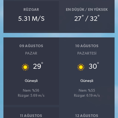
RÜZGAR
EN DÜŞÜK / EN YÜKSEK
°
°
5.31 M/S
27
/ 32
09 AĞUSTOS
10 AĞUSTOS
PAZAR
PAZARTESI
°
°
29
30
Güneşli
Güneşli
Nem: %56
Nem: %55
Rüzgar: 5.69 m/s
Rüzgar: 6.19 m/s
11 AĞUSTOS
12 AĞUSTOS