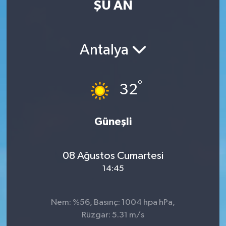
ŞU AN
Antalya
°
32
Güneşli
08 Ağustos Cumartesi
14:45
Nem: %56, Basınç: 1004 hpa hPa,
Rüzgar: 5.31 m/s