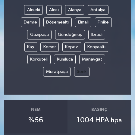
Akseki
Aksu
Alanya
Antalya
Demre
Döşemealtı
Elmalı
Finike
Gazipaşa
Gündoğmuş
İbradı
Kaş
Kemer
Kepez
Konyaaltı
Korkuteli
Kumluca
Manavgat
Muratpaşa
Serik
NEM
BASINÇ
%56
1004 HPA
hpa