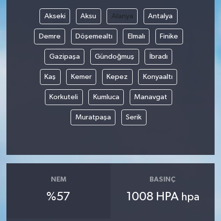
Akseki
Aksu
Alanya
Antalya
Demre
Döşemealtı
Elmalı
Finike
Gazipaşa
Gündoğmuş
İbradı
Kaş
Kemer
Kepez
Konyaaltı
Korkuteli
Kumluca
Manavgat
Muratpaşa
Serik
NEM
BASINÇ
%57
1008 HPA
hpa