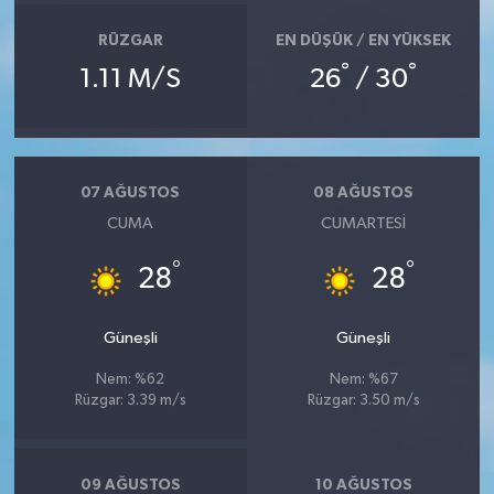
RÜZGAR
EN DÜŞÜK / EN YÜKSEK
°
°
1.11 M/S
26
/ 30
07 AĞUSTOS
08 AĞUSTOS
CUMA
CUMARTESI
°
°
28
28
Güneşli
Güneşli
Nem: %62
Nem: %67
Rüzgar: 3.39 m/s
Rüzgar: 3.50 m/s
09 AĞUSTOS
10 AĞUSTOS