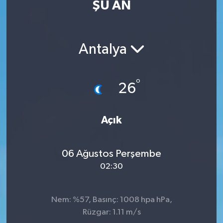
ŞU AN
Antalya
°
26
Açık
06 Ağustos Perşembe
02:30
Nem: %57, Basınç: 1008 hpa hPa,
Rüzgar: 1.11 m/s