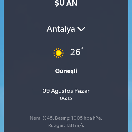
ŞU AN
Antalya
°
26
Güneşli
09 Ağustos Pazar
06:15
Nem: %45, Basınç: 1005 hpa hPa,
Rüzgar: 1.81 m/s