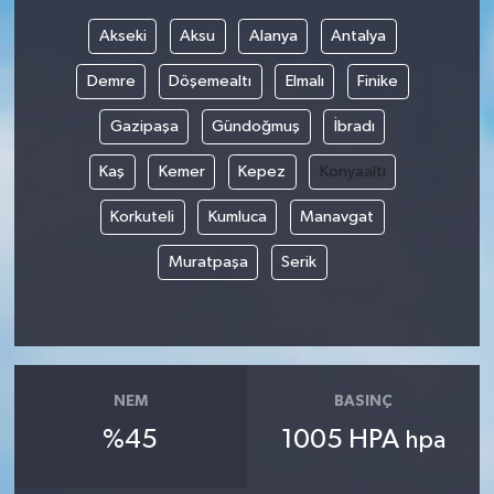
Akseki
Aksu
Alanya
Antalya
Demre
Döşemealtı
Elmalı
Finike
Gazipaşa
Gündoğmuş
İbradı
Kaş
Kemer
Kepez
Konyaaltı
Korkuteli
Kumluca
Manavgat
Muratpaşa
Serik
NEM
BASINÇ
%45
1005 HPA
hpa