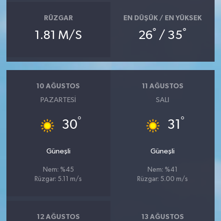
RÜZGAR
EN DÜŞÜK / EN YÜKSEK
°
°
1.81 M/S
26
/ 35
10 AĞUSTOS
11 AĞUSTOS
PAZARTESI
SALI
°
°
30
31
Güneşli
Güneşli
Nem: %45
Nem: %41
Rüzgar: 5.11 m/s
Rüzgar: 5.00 m/s
12 AĞUSTOS
13 AĞUSTOS